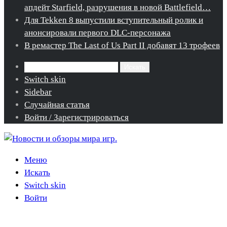
апдейт Starfield, разрушения в новой Battlefield…
Для Tekken 8 выпустили вступительный ролик и
анонсировали первого DLC-персонажа
В ремастер The Last of Us Part II добавят 13 трофеев
Искать
Switch skin
Sidebar
Случайная статья
Войти / Зарегистрироваться
Меню
Искать
Switch skin
Войти