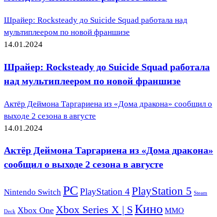
Шрайер: Rocksteady до Suicide Squad работала над
мультиплеером по новой франшизе
14.01.2024
Шрайер: Rocksteady до Suicide Squad работала
над мультиплеером по новой франшизе
Актёр Деймона Таргариена из «Дома дракона» сообщил о
выходе 2 сезона в августе
14.01.2024
Актёр Деймона Таргариена из «Дома дракона»
сообщил о выходе 2 сезона в августе
PC
PlayStation 5
PlayStation 4
Nintendo Switch
Steam
Кино
Xbox Series X | S
Xbox One
ММО
Deck