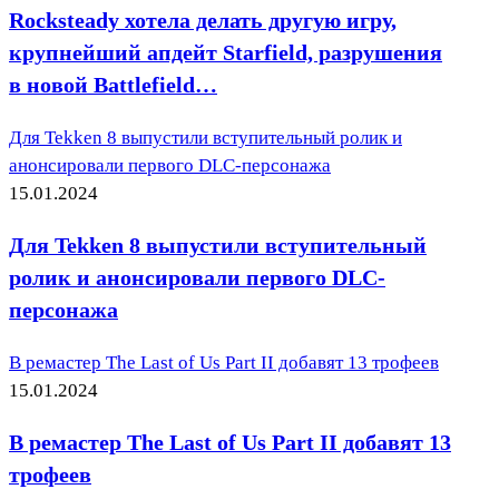
Rocksteady хотела делать другую игру,
крупнейший апдейт Starfield, разрушения
в новой Battlefield…
Для Tekken 8 выпустили вступительный ролик и
анонсировали первого DLC-персонажа
15.01.2024
Для Tekken 8 выпустили вступительный
ролик и анонсировали первого DLC-
персонажа
В ремастер The Last of Us Part II добавят 13 трофеев
15.01.2024
В ремастер The Last of Us Part II добавят 13
трофеев