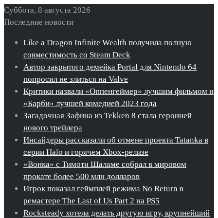
Суббота, 8 августа 2026
Последние новости
Like a Dragon Infinite Wealth получила полную
совместимость со Steam Deck
Автор закрытого демейка Portal для Nintendo 64
попросил не злиться на Valve
Критики назвали «Оппенгеймер» лучшим фильмом и
«Барби» лучшей комедией 2023 года
Загадочная Зафина из Tekken 8 стала героиней
нового трейлера
Инсайдеры рассказали об отмене проекта Tatanka в
серии Halo и горячем Xbox-релизе
«Вонка» с Тимоти Шаламе собрал в мировом
прокате более 500 млн долларов
Игрок показал геймплей режима No Return в
ремастере The Last of Us Part 2 на PS5
Rocksteady хотела делать другую игру, крупнейший