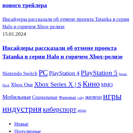
нового трейлера
Инсайдеры рассказали об отмене проекта Tatanka в серии
Halo и горячем Xbox-релизе
15.01.2024
Инсайдеры рассказали об отмене проекта
Tatanka в серии Halo и горячем Xbox-релизе
PC
PlayStation 5
PlayStation 4
Nintendo Switch
Steam
Кино
Xbox Series X | S
Xbox One
ММО
Deck
игры
Мобильные
железо
Социальные
Фановые
гайд
индустрия
киберспорт
обзор
Новые
Популярные