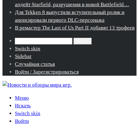
апдейт Starfield, разрушения в новой Battlefield…
Для Tekken 8 выпустили вступительный ролик и
анонсировали первого DLC-персонажа
В ремастер The Last of Us Part II добавят 13 трофеев
Искать
Switch skin
Sidebar
Случайная статья
Войти / Зарегистрироваться
Меню
Искать
Switch skin
Войти