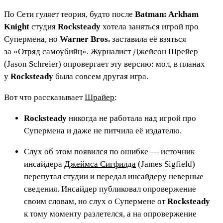
По Сети гуляет теория, будто после
Batman: Arkham
Knight
студия
Rocksteady
хотела заняться игрой про
Супермена, но
Warner Bros.
заставила её взяться
за «Отряд самоубийц». Журналист
Джейсон Шрейер
(Jason Schreier) опровергает эту версию: мол, в планах
у
Rocksteady
была совсем другая игра.
Вот что рассказывает
Шрайер
:
Rocksteady
никогда не работала над игрой про
Супермена и даже не питчила её издателю.
Слух об этом появился по ошибке — источник
инсайдера
Джеймса Сигфилда
(James Sigfield)
перепутал студии и передал инсайдеру неверные
сведения. Инсайдер публиковал опровержение
своим словам, но слух о Супермене от
Rocksteady
к тому моменту разлетелся, а на опровержение