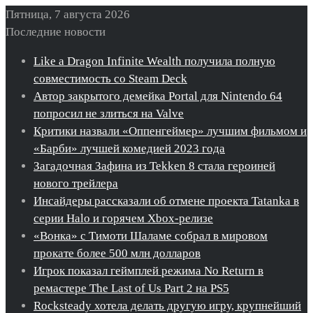
Пятница, 7 августа 2026
Последние новости
Like a Dragon Infinite Wealth получила полную
совместимость со Steam Deck
Автор закрытого демейка Portal для Nintendo 64
попросил не злиться на Valve
Критики назвали «Оппенгеймер» лучшим фильмом и
«Барби» лучшей комедией 2023 года
Загадочная Зафина из Tekken 8 стала героиней
нового трейлера
Инсайдеры рассказали об отмене проекта Tatanka в
серии Halo и горячем Xbox-релизе
«Вонка» с Тимоти Шаламе собрал в мировом
прокате более 500 млн долларов
Игрок показал геймплей режима No Return в
ремастере The Last of Us Part 2 на PS5
Rocksteady хотела делать другую игру, крупнейший