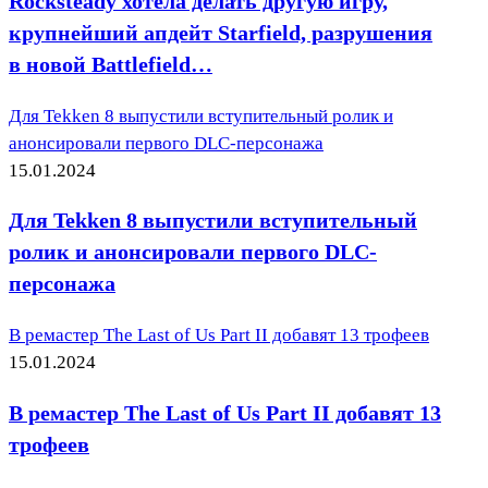
Rocksteady хотела делать другую игру,
крупнейший апдейт Starfield, разрушения
в новой Battlefield…
Для Tekken 8 выпустили вступительный ролик и
анонсировали первого DLC-персонажа
15.01.2024
Для Tekken 8 выпустили вступительный
ролик и анонсировали первого DLC-
персонажа
В ремастер The Last of Us Part II добавят 13 трофеев
15.01.2024
В ремастер The Last of Us Part II добавят 13
трофеев