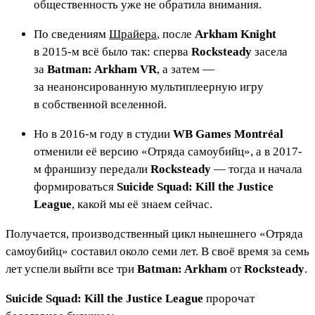
общественность уже не обратила внимания.
По сведениям
Шрайера
, после
Arkham Knight
в 2015-м всё было так: сперва
Rocksteady
засела
за
Batman: Arkham VR
, а затем —
за неанонсированную мультиплеерную игру
в собственной вселенной.
Но в 2016-м году в студии
WB Games Montréal
отменили её версию «Отряда самоубийц», а в 2017-
м франшизу передали
Rocksteady
— тогда и начала
формироваться
Suicide Squad: Kill the Justice
League
, какой мы её знаем сейчас.
Получается, производственный цикл нынешнего «Отряда
самоубийц» составил около семи лет. В своё время за семь
лет успели выйти все три
Batman: Arkham
от
Rocksteady
.
Suicide Squad: Kill the Justice League
пророчат