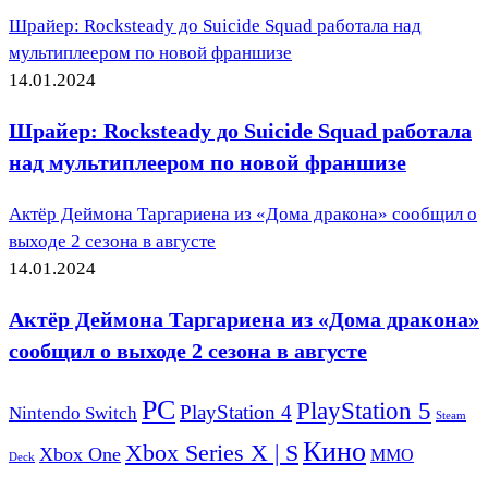
Шрайер: Rocksteady до Suicide Squad работала над
мультиплеером по новой франшизе
14.01.2024
Шрайер: Rocksteady до Suicide Squad работала
над мультиплеером по новой франшизе
Актёр Деймона Таргариена из «Дома дракона» сообщил о
выходе 2 сезона в августе
14.01.2024
Актёр Деймона Таргариена из «Дома дракона»
сообщил о выходе 2 сезона в августе
PC
PlayStation 5
PlayStation 4
Nintendo Switch
Steam
Кино
Xbox Series X | S
Xbox One
ММО
Deck