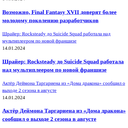
Возможно, Final Fantasy XVII доверят более
молодому поколению разработчиков
Шрайер: Rocksteady до Suicide Squad работала над
мультиплеером по новой франшизе
14.01.2024
Шрайер: Rocksteady до Suicide Squad работала
над мультиплеером по новой франшизе
Актёр Деймона Таргариена из «Дома дракона» сообщил о
выходе 2 сезона в августе
14.01.2024
Актёр Деймона Таргариена из «Дома дракона»
сообщил о выходе 2 сезона в августе