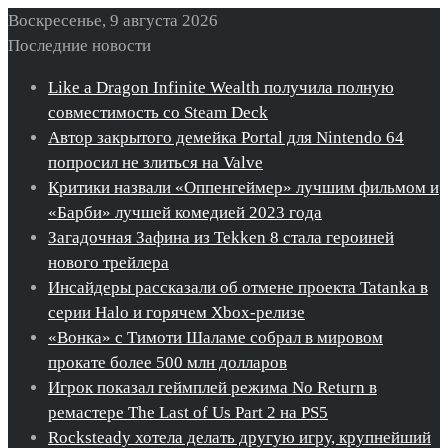
Воскресенье, 9 августа 2026
Последние новости
Like a Dragon Infinite Wealth получила полную
совместимость со Steam Deck
Автор закрытого демейка Portal для Nintendo 64
попросил не злиться на Valve
Критики назвали «Оппенгеймер» лучшим фильмом и
«Барби» лучшей комедией 2023 года
Загадочная Зафина из Tekken 8 стала героиней
нового трейлера
Инсайдеры рассказали об отмене проекта Tatanka в
серии Halo и горячем Xbox-релизе
«Вонка» с Тимоти Шаламе собрал в мировом
прокате более 500 млн долларов
Игрок показал геймплей режима No Return в
ремастере The Last of Us Part 2 на PS5
Rocksteady хотела делать другую игру, крупнейший