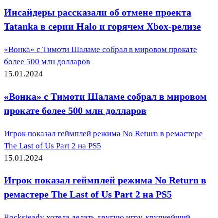
Инсайдеры рассказали об отмене проекта
Tatanka в серии Halo и горячем Xbox-релизе
«Вонка» с Тимоти Шаламе собрал в мировом прокате
более 500 млн долларов
15.01.2024
«Вонка» с Тимоти Шаламе собрал в мировом
прокате более 500 млн долларов
Игрок показал геймплей режима No Return в ремастере
The Last of Us Part 2 на PS5
15.01.2024
Игрок показал геймплей режима No Return в
ремастере The Last of Us Part 2 на PS5
Rocksteady хотела делать другую игру, крупнейший