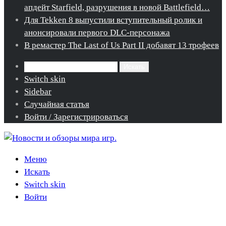
апдейт Starfield, разрушения в новой Battlefield…
Для Tekken 8 выпустили вступительный ролик и
анонсировали первого DLC-персонажа
В ремастер The Last of Us Part II добавят 13 трофеев
Искать
Switch skin
Sidebar
Случайная статья
Войти / Зарегистрироваться
Меню
Искать
Switch skin
Войти