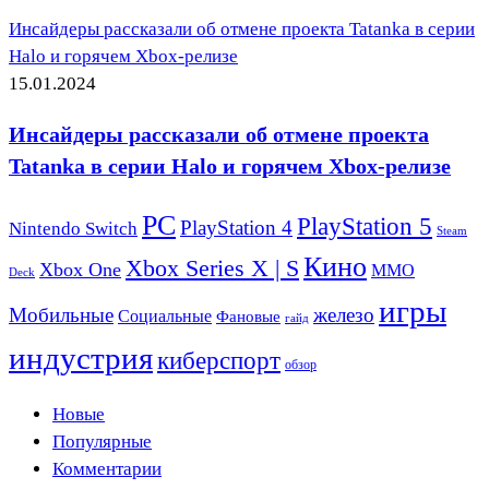
Инсайдеры рассказали об отмене проекта Tatanka в серии
Halo и горячем Xbox-релизе
15.01.2024
Инсайдеры рассказали об отмене проекта
Tatanka в серии Halo и горячем Xbox-релизе
PC
PlayStation 5
PlayStation 4
Nintendo Switch
Steam
Кино
Xbox Series X | S
Xbox One
ММО
Deck
игры
Мобильные
железо
Социальные
Фановые
гайд
индустрия
киберспорт
обзор
Новые
Популярные
Комментарии