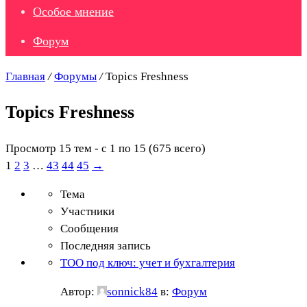
Особое мнение
Форум
Главная
/
Форумы
/
Topics Freshness
Topics Freshness
Просмотр 15 тем - с 1 по 15 (675 всего)
1
2
3
…
43
44
45
→
Тема
Участники
Сообщения
Последняя запись
ТОО под ключ: учет и бухгалтерия
Автор:
sonnick84
в:
Форум