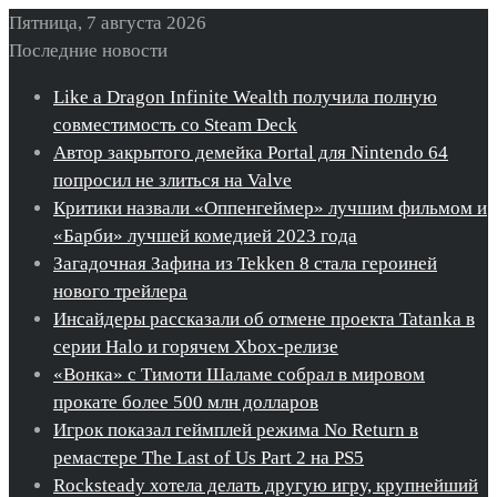
Пятница, 7 августа 2026
Последние новости
Like a Dragon Infinite Wealth получила полную
совместимость со Steam Deck
Автор закрытого демейка Portal для Nintendo 64
попросил не злиться на Valve
Критики назвали «Оппенгеймер» лучшим фильмом и
«Барби» лучшей комедией 2023 года
Загадочная Зафина из Tekken 8 стала героиней
нового трейлера
Инсайдеры рассказали об отмене проекта Tatanka в
серии Halo и горячем Xbox-релизе
«Вонка» с Тимоти Шаламе собрал в мировом
прокате более 500 млн долларов
Игрок показал геймплей режима No Return в
ремастере The Last of Us Part 2 на PS5
Rocksteady хотела делать другую игру, крупнейший