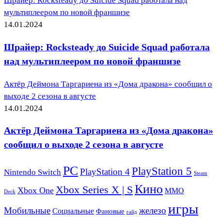
Шрайер: Rocksteady до Suicide Squad работала над
мультиплеером по новой франшизе
14.01.2024
Шрайер: Rocksteady до Suicide Squad работала
над мультиплеером по новой франшизе
Актёр Деймона Таргариена из «Дома дракона» сообщил о
выходе 2 сезона в августе
14.01.2024
Актёр Деймона Таргариена из «Дома дракона»
сообщил о выходе 2 сезона в августе
PC
PlayStation 5
PlayStation 4
Nintendo Switch
Steam
Кино
Xbox Series X | S
Xbox One
ММО
Deck
игры
Мобильные
железо
Социальные
Фановые
гайд