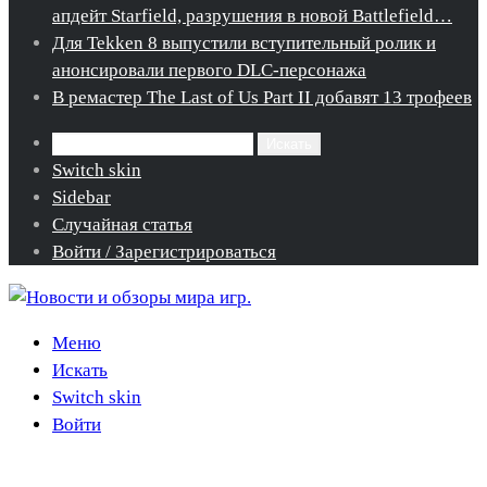
апдейт Starfield, разрушения в новой Battlefield…
Для Tekken 8 выпустили вступительный ролик и
анонсировали первого DLC-персонажа
В ремастер The Last of Us Part II добавят 13 трофеев
Искать
Switch skin
Sidebar
Случайная статья
Войти / Зарегистрироваться
Меню
Искать
Switch skin
Войти