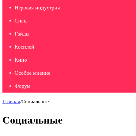
Игровая индустрия
Спец
Гайды
Косплей
Кино
Особое мнение
Форум
Главная
/
Социальные
Социальные