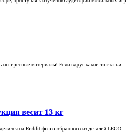
scope, приступая к изучению аудитории мобильных игр
ь интересные материалы! Если вдруг какие-то статьи
кция весит 13 кг
поделился на Reddit фото собранного из деталей LEGO…