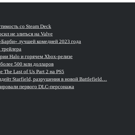
стимость со Steam Deck
сил не злиться на Valve
«Барби» лучшей комедией 2023 года
о трейлера
ерии Halo и горячем Xbox-релизе
более 500 млн долларов
The Last of Us Part 2 на PS5
дейт Starfield, разрушения в новой Battlefield…
нсировали первого DLC-персонажа