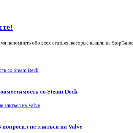
сте!
емя напомнить обо всех статьях, которые вышли на StopGame
сть со Steam Deck
 совместимость со Steam Deck
е злиться на Valve
 попросил не злиться на Valve