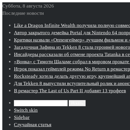
Суббота, 8 августа 2026
Последние новости
Like a Dragon Infinite Wealth получила полную совме
Автор закрытого демейка Portal для Nintendo 64 попро
Критики назвали «Оппенгеймер» лучшим фильмом и 
Загадочная Зафина из Tekken 8 стала героиней новог
Инсайдеры рассказали об отмене проекта Tatanka в с
«Вонка» с Тимоти Шаламе собрал в мировом прокате 
Игрок показал геймплей режима No Return в ремастере 
Rocksteady хотела делать другую игру, крупнейший ап
Для Tekken 8 выпустили вступительный ролик и ано
В ремастер The Last of Us Part II добавят 13 трофеев
Искать
Switch skin
Sidebar
Случайная статья