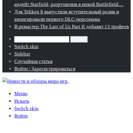
апдейт Starfield, разрушения в новой Battlefield…
Для Tekken 8 выпустили вступительный ролик и
анонсировали первого DLC-персонажа
В ремастер The Last of Us Part II добавят 13 трофеев
Искать
Switch skin
Sidebar
Случайная статья
Войти / Зарегистрироваться
Меню
Искать
Switch skin
Войти