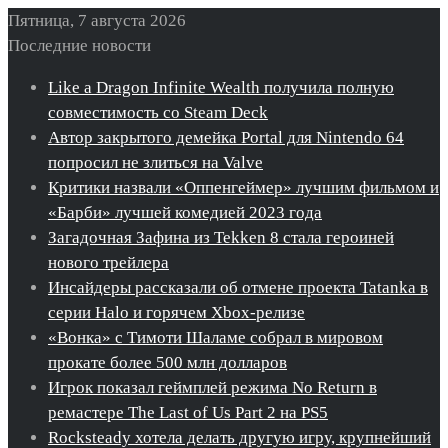
Пятница, 7 августа 2026
Последние новости
Like a Dragon Infinite Wealth получила полную
совместимость со Steam Deck
Автор закрытого демейка Portal для Nintendo 64
попросил не злиться на Valve
Критики назвали «Оппенгеймер» лучшим фильмом и
«Барби» лучшей комедией 2023 года
Загадочная Зафина из Tekken 8 стала героиней
нового трейлера
Инсайдеры рассказали об отмене проекта Tatanka в
серии Halo и горячем Xbox-релизе
«Вонка» с Тимоти Шаламе собрал в мировом
прокате более 500 млн долларов
Игрок показал геймплей режима No Return в
ремастере The Last of Us Part 2 на PS5
Rocksteady хотела делать другую игру, крупнейший