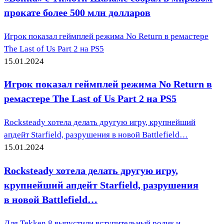
прокате более 500 млн долларов
Игрок показал геймплей режима No Return в ремастере
The Last of Us Part 2 на PS5
15.01.2024
Игрок показал геймплей режима No Return в
ремастере The Last of Us Part 2 на PS5
Rocksteady хотела делать другую игру, крупнейший
апдейт Starfield, разрушения в новой Battlefield…
15.01.2024
Rocksteady хотела делать другую игру,
крупнейший апдейт Starfield, разрушения
в новой Battlefield…
Для Tekken 8 выпустили вступительный ролик и