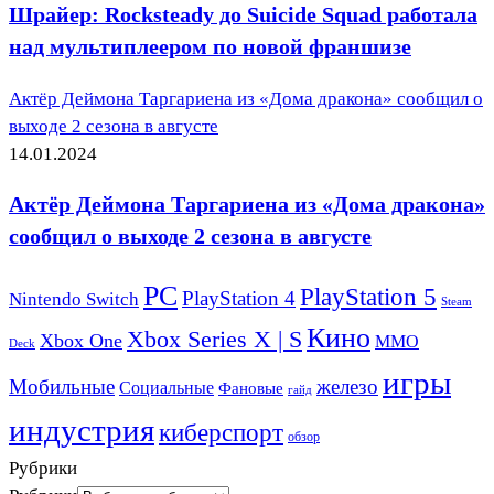
Шрайер: Rocksteady до Suicide Squad работала
над мультиплеером по новой франшизе
Актёр Деймона Таргариена из «Дома дракона» сообщил о
выходе 2 сезона в августе
14.01.2024
Актёр Деймона Таргариена из «Дома дракона»
сообщил о выходе 2 сезона в августе
PC
PlayStation 5
PlayStation 4
Nintendo Switch
Steam
Кино
Xbox Series X | S
Xbox One
ММО
Deck
игры
Мобильные
железо
Социальные
Фановые
гайд
индустрия
киберспорт
обзор
Рубрики