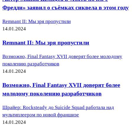
Фредди» заявил о съёмках сиквела в этом году
Remnant II: Мы зря пропустили
14.01.2024
Remnant II: Мы зря пропустили
Возможно, Final Fantasy XVII доверят более молодому
поколению разработчиков
14.01.2024
Возможно, Final Fantasy XVII доверят более
молодому поколению разработчиков
Шрайер: Rocksteady до Suicide Squad работала над
мультиплеером по новой франшизе
14.01.2024