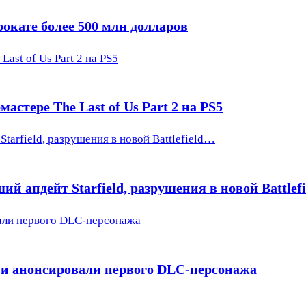
окате более 500 млн долларов
ast of Us Part 2 на PS5
астере The Last of Us Part 2 на PS5
tarfield, разрушения в новой Battlefield…
ий апдейт Starfield, разрушения в новой Battlef
вали первого DLC-персонажа
 и анонсировали первого DLC-персонажа