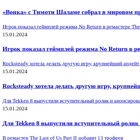
«Вонка» с Тимоти Шаламе собрал в мировом пр
Игрок показал геймплей режима No Return в ремастере The L
15.01.2024
Игрок показал геймплей режима No Return в рем
Rocksteady хотела делать другую игру, крупнейший апдейт S
15.01.2024
Rocksteady хотела делать другую игру, крупнейш
Для Tekken 8 выпустили вступительный ролик и анонсиро
15.01.2024
Для Tekken 8 выпустили вступительный ролик
В ремастер The Last of Us Part II добавят 13 трофеев