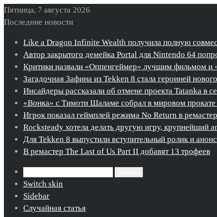
Пятница, 7 августа 2026
Последние новости
Like a Dragon Infinite Wealth получила полную совме
Автор закрытого демейка Portal для Nintendo 64 попро
Критики назвали «Оппенгеймер» лучшим фильмом и 
Загадочная Зафина из Tekken 8 стала героиней новог
Инсайдеры рассказали об отмене проекта Tatanka в с
«Вонка» с Тимоти Шаламе собрал в мировом прокате 
Игрок показал геймплей режима No Return в ремастере 
Rocksteady хотела делать другую игру, крупнейший ап
Для Tekken 8 выпустили вступительный ролик и ано
В ремастер The Last of Us Part II добавят 13 трофеев
Искать
Switch skin
Sidebar
Случайная статья