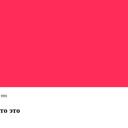
 это
то это