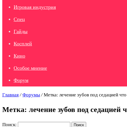
Игровая индустрия
Спец
Гайды
Косплей
Кино
Особое мнение
Форум
Главная
/
Форумы
/
Метка: лечение зубов под седацией что
Метка: лечение зубов под седацией ч
Поиск: