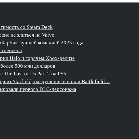
стимость со Steam Deck
сил не злиться на Valve
«Барби» лучшей комедией 2023 года
о трейлера
ерии Halo и горячем Xbox-релизе
более 500 млн долларов
The Last of Us Part 2 на PS5
дейт Starfield, разрушения в новой Battlefield…
нсировали первого DLC-персонажа