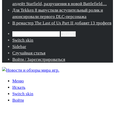
апдейт Starfield, разрушения в новой Battlefield…
Для Tekken 8 выпустили вступительный ролик и
анонсировали первого DLC-персонажа
В ремастер The Last of Us Part II добавят 13 трофеев
Искать
Switch skin
Sidebar
Случайная статья
Войти / Зарегистрироваться
Меню
Искать
Switch skin
Войти