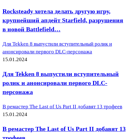
Rocksteady хотела делать другую игру,
крупнейший апдейт Starfield, разрушения
в новой Battlefield…
Для Tekken 8 выпустили вступительный ролик и
анонсировали первого DLC-персонажа
15.01.2024
Для Tekken 8 выпустили вступительный
ролик и анонсировали первого DLC-
персонажа
В ремастер The Last of Us Part II добавят 13 трофеев
15.01.2024
В ремастер The Last of Us Part II добавят 13
трофеев