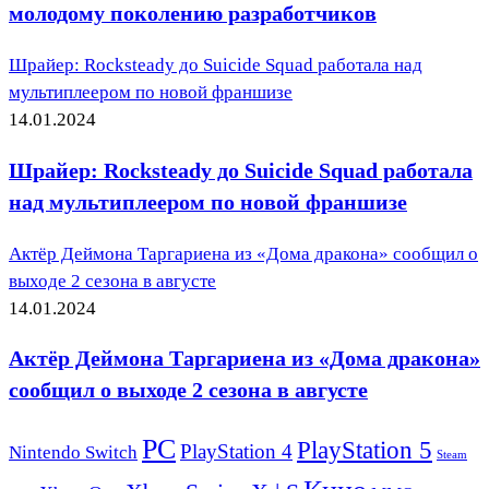
молодому поколению разработчиков
Шрайер: Rocksteady до Suicide Squad работала над
мультиплеером по новой франшизе
14.01.2024
Шрайер: Rocksteady до Suicide Squad работала
над мультиплеером по новой франшизе
Актёр Деймона Таргариена из «Дома дракона» сообщил о
выходе 2 сезона в августе
14.01.2024
Актёр Деймона Таргариена из «Дома дракона»
сообщил о выходе 2 сезона в августе
PC
PlayStation 5
PlayStation 4
Nintendo Switch
Steam