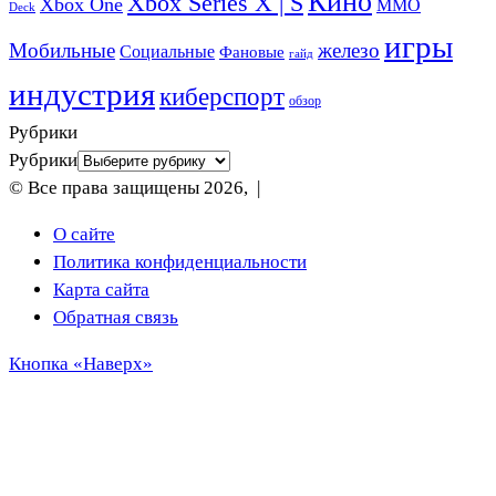
Кино
Xbox Series X | S
Xbox One
ММО
Deck
игры
Мобильные
железо
Социальные
Фановые
гайд
индустрия
киберспорт
обзор
Рубрики
Рубрики
© Все права защищены 2026, |
О сайте
Политика конфиденциальности
Карта сайта
Обратная связь
Кнопка «Наверх»