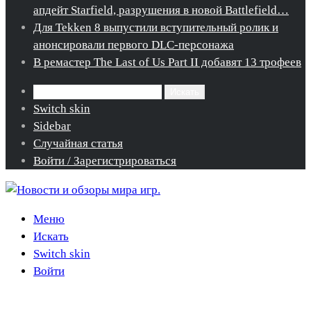
апдейт Starfield, разрушения в новой Battlefield…
Для Tekken 8 выпустили вступительный ролик и
анонсировали первого DLC-персонажа
В ремастер The Last of Us Part II добавят 13 трофеев
Искать
Switch skin
Sidebar
Случайная статья
Войти / Зарегистрироваться
Меню
Искать
Switch skin
Войти