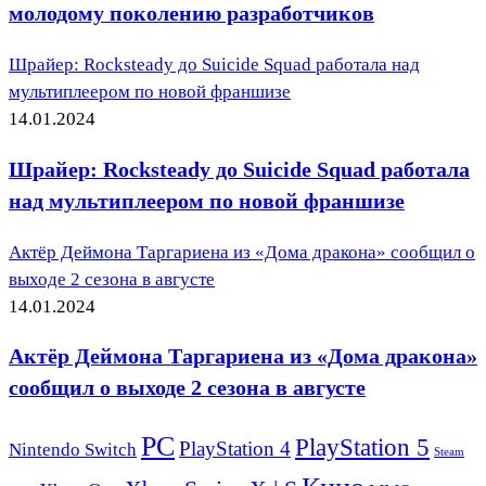
молодому поколению разработчиков
Шрайер: Rocksteady до Suicide Squad работала над
мультиплеером по новой франшизе
14.01.2024
Шрайер: Rocksteady до Suicide Squad работала
над мультиплеером по новой франшизе
Актёр Деймона Таргариена из «Дома дракона» сообщил о
выходе 2 сезона в августе
14.01.2024
Актёр Деймона Таргариена из «Дома дракона»
сообщил о выходе 2 сезона в августе
PC
PlayStation 5
PlayStation 4
Nintendo Switch
Steam