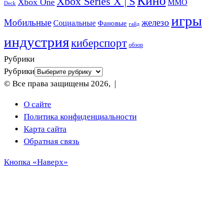
Кино
Xbox Series X | S
Xbox One
ММО
Deck
игры
Мобильные
железо
Социальные
Фановые
гайд
индустрия
киберспорт
обзор
Рубрики
Рубрики
© Все права защищены 2026, |
О сайте
Политика конфиденциальности
Карта сайта
Обратная связь
Кнопка «Наверх»