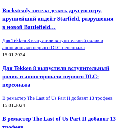
Rocksteady хотела делать другую игру,
крупнейший апдейт Starfield, разрушения
в новой Battlefield…
Для Tekken 8 выпустили вступительный ролик и
анонсировали первого DLC-персонажа
15.01.2024
Для Tekken 8 выпустили вступительный
ролик и анонсировали первого DLC-
персонажа
В ремастер The Last of Us Part II добавят 13 трофеев
15.01.2024
В ремастер The Last of Us Part II добавят 13
трофеев