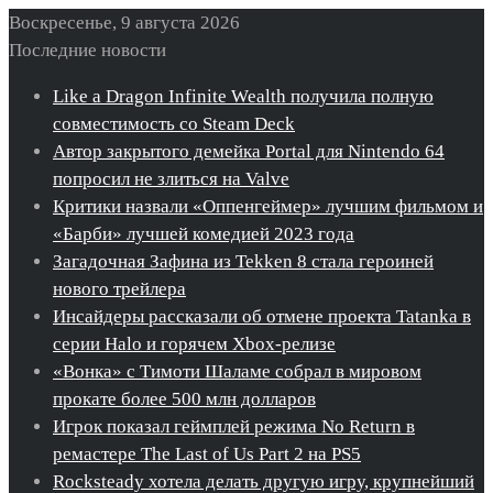
Воскресенье, 9 августа 2026
Последние новости
Like a Dragon Infinite Wealth получила полную
совместимость со Steam Deck
Автор закрытого демейка Portal для Nintendo 64
попросил не злиться на Valve
Критики назвали «Оппенгеймер» лучшим фильмом и
«Барби» лучшей комедией 2023 года
Загадочная Зафина из Tekken 8 стала героиней
нового трейлера
Инсайдеры рассказали об отмене проекта Tatanka в
серии Halo и горячем Xbox-релизе
«Вонка» с Тимоти Шаламе собрал в мировом
прокате более 500 млн долларов
Игрок показал геймплей режима No Return в
ремастере The Last of Us Part 2 на PS5
Rocksteady хотела делать другую игру, крупнейший