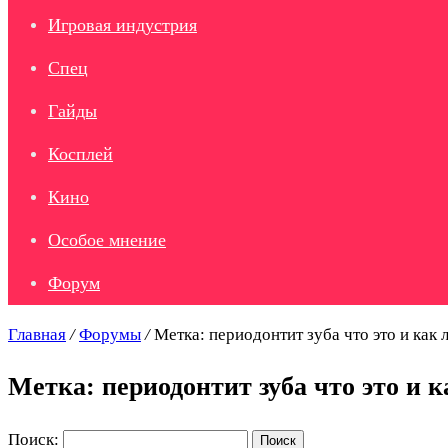
Игровая индустрия
Спец
Гайды
Косплей
Кино
Особое мнение
Форум
Главная
/
Форумы
/
Метка: периодонтит зуба что это и как 
Метка: периодонтит зуба что это и к
Поиск: