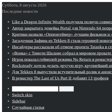
Суббота, 8 августа 2026
Последние новости
Like a Dragon Infinite Wealth получила полную совме
Автор закрытого демейка Portal для Nintendo 64 попро
Критики назвали «Оппенгеймер» лучшим фильмом и 
Загадочная Зафина из Tekken 8 стала героиней новог
Инсайдеры рассказали об отмене проекта Tatanka в с
«Вонка» с Тимоти Шаламе собрал в мировом прокате 
Игрок показал геймплей режима No Return в ремастере 
Rocksteady хотела делать другую игру, крупнейший ап
Для Tekken 8 выпустили вступительный ролик и ано
В ремастер The Last of Us Part II добавят 13 трофеев
Искать
Switch skin
Sidebar
Случайная статья