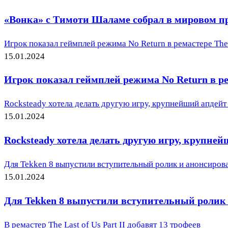
«Вонка» с Тимоти Шаламе собрал в мировом пр
Игрок показал геймплей режима No Return в ремастере The L
15.01.2024
Игрок показал геймплей режима No Return в рем
Rocksteady хотела делать другую игру, крупнейший апдейт S
15.01.2024
Rocksteady хотела делать другую игру, крупнейш
Для Tekken 8 выпустили вступительный ролик и анонсиро
15.01.2024
Для Tekken 8 выпустили вступительный ролик
В ремастер The Last of Us Part II добавят 13 трофеев