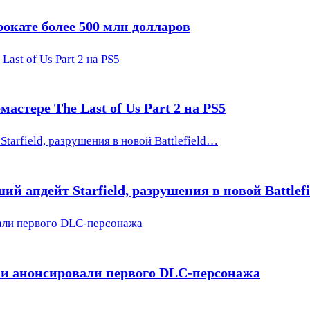
окате более 500 млн долларов
ast of Us Part 2 на PS5
астере The Last of Us Part 2 на PS5
tarfield, разрушения в новой Battlefield…
ий апдейт Starfield, разрушения в новой Battlef
вали первого DLC-персонажа
 и анонсировали первого DLC-персонажа