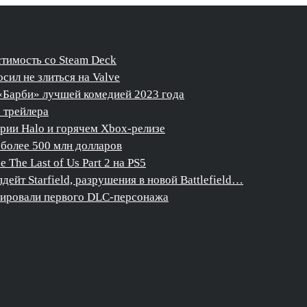
стимость со Steam Deck
сил не злиться на Valve
«Барби» лучшей комедией 2023 года
о трейлера
ерии Halo и горячем Xbox-релизе
более 500 млн долларов
The Last of Us Part 2 на PS5
дейт Starfield, разрушения в новой Battlefield…
нсировали первого DLC-персонажа