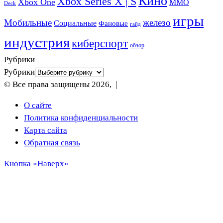
Кино
Xbox Series X | S
Xbox One
ММО
Deck
игры
Мобильные
железо
Социальные
Фановые
гайд
индустрия
киберспорт
обзор
Рубрики
Рубрики
© Все права защищены 2026, |
О сайте
Политика конфиденциальности
Карта сайта
Обратная связь
Кнопка «Наверх»