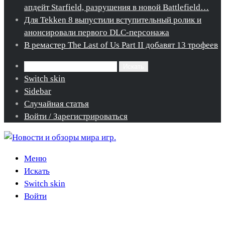
апдейт Starfield, разрушения в новой Battlefield…
Для Tekken 8 выпустили вступительный ролик и
анонсировали первого DLC-персонажа
В ремастер The Last of Us Part II добавят 13 трофеев
Искать
Switch skin
Sidebar
Случайная статья
Войти / Зарегистрироваться
Меню
Искать
Switch skin
Войти