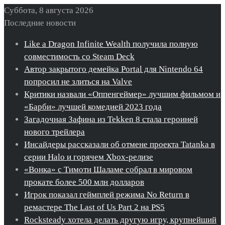
Суббота, 8 августа 2026
Последние новости
Like a Dragon Infinite Wealth получила полную
совместимость со Steam Deck
Автор закрытого демейка Portal для Nintendo 64
попросил не злиться на Valve
Критики назвали «Оппенгеймер» лучшим фильмом и
«Барби» лучшей комедией 2023 года
Загадочная Зафина из Tekken 8 стала героиней
нового трейлера
Инсайдеры рассказали об отмене проекта Tatanka в
серии Halo и горячем Xbox-релизе
«Вонка» с Тимоти Шаламе собрал в мировом
прокате более 500 млн долларов
Игрок показал геймплей режима No Return в
ремастере The Last of Us Part 2 на PS5
Rocksteady хотела делать другую игру, крупнейший