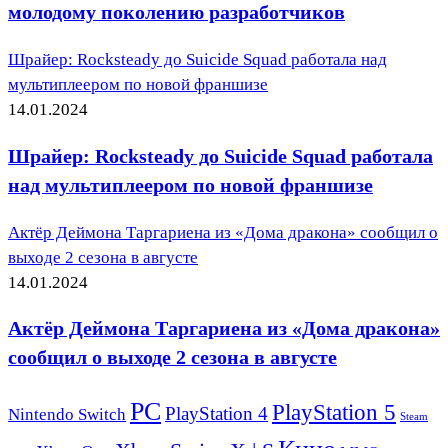
молодому поколению разработчиков
Шрайер: Rocksteady до Suicide Squad работала над
мультиплеером по новой франшизе
14.01.2024
Шрайер: Rocksteady до Suicide Squad работала
над мультиплеером по новой франшизе
Актёр Деймона Таргариена из «Дома дракона» сообщил о
выходе 2 сезона в августе
14.01.2024
Актёр Деймона Таргариена из «Дома дракона»
сообщил о выходе 2 сезона в августе
PC
PlayStation 5
PlayStation 4
Nintendo Switch
Steam