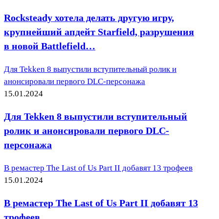
Rocksteady хотела делать другую игру,
крупнейший апдейт Starfield, разрушения
в новой Battlefield…
Для Tekken 8 выпустили вступительный ролик и
анонсировали первого DLC-персонажа
15.01.2024
Для Tekken 8 выпустили вступительный
ролик и анонсировали первого DLC-
персонажа
В ремастер The Last of Us Part II добавят 13 трофеев
15.01.2024
В ремастер The Last of Us Part II добавят 13
трофеев