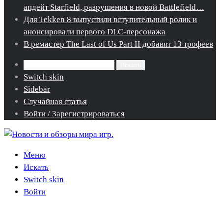
апдейт Starfield, разрушения в новой Battlefield…
Для Tekken 8 выпустили вступительный ролик и
анонсировали первого DLC-персонажа
В ремастер The Last of Us Part II добавят 13 трофеев
Искать
Switch skin
Sidebar
Случайная статья
Войти / Зарегистрироваться
Меню
Искать
Switch skin
Войти