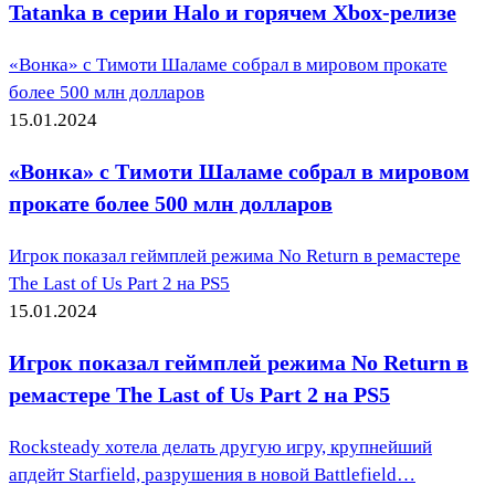
Tatanka в серии Halo и горячем Xbox-релизе
«Вонка» с Тимоти Шаламе собрал в мировом прокате
более 500 млн долларов
15.01.2024
«Вонка» с Тимоти Шаламе собрал в мировом
прокате более 500 млн долларов
Игрок показал геймплей режима No Return в ремастере
The Last of Us Part 2 на PS5
15.01.2024
Игрок показал геймплей режима No Return в
ремастере The Last of Us Part 2 на PS5
Rocksteady хотела делать другую игру, крупнейший
апдейт Starfield, разрушения в новой Battlefield…