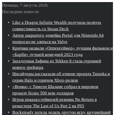
Пятница, 7 августа 2026
Последние новости
Like a Dragon Infinite Wealth получила полную
совместимость со Steam Deck
Автор закрытого демейка Portal для Nintendo 64
попросил не злиться на Valve
Критики назвали «Оппенгеймер» лучшим фильмом и
«Барби» лучшей комедией 2023 года
Загадочная Зафина из Tekken 8 стала героиней
нового трейлера
Инсайдеры рассказали об отмене проекта Tatanka в
серии Halo и горячем Xbox-релизе
«Вонка» с Тимоти Шаламе собрал в мировом
прокате более 500 млн долларов
Игрок показал геймплей режима No Return в
ремастере The Last of Us Part 2 на PS5
Rocksteady хотела делать другую игру, крупнейший