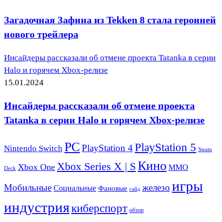
Загадочная Зафина из Tekken 8 стала героиней
нового трейлера
Инсайдеры рассказали об отмене проекта Tatanka в серии
Halo и горячем Xbox-релизе
15.01.2024
Инсайдеры рассказали об отмене проекта
Tatanka в серии Halo и горячем Xbox-релизе
PC
PlayStation 5
PlayStation 4
Nintendo Switch
Steam
Кино
Xbox Series X | S
Xbox One
ММО
Deck
игры
Мобильные
железо
Социальные
Фановые
гайд
индустрия
киберспорт
обзор