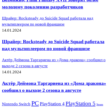
молодому поколению разработчиков
Шрайер: Rocksteady до Suicide Squad работала над
мультиплеером по новой франшизе
14.01.2024
Шрайер: Rocksteady до Suicide Squad работала
над мультиплеером по новой франшизе
Актёр Деймона Таргариена из «Дома дракона» сообщил о
выходе 2 сезона в августе
14.01.2024
Актёр Деймона Таргариена из «Дома дракона»
сообщил о выходе 2 сезона в августе
PC
PlayStation 5
PlayStation 4
Nintendo Switch
Steam