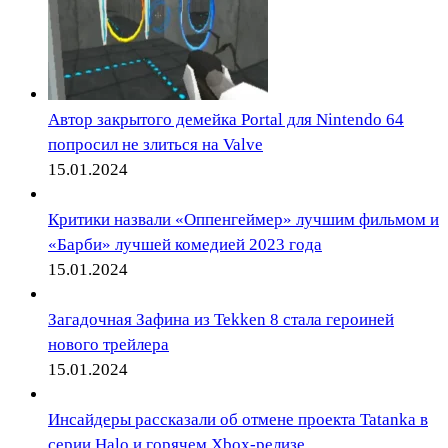
Автор закрытого демейка Portal для Nintendo 64
попросил не злиться на Valve
15.01.2024
Критики назвали «Оппенгеймер» лучшим фильмом и
«Барби» лучшей комедией 2023 года
15.01.2024
Загадочная Зафина из Tekken 8 стала героиней
нового трейлера
15.01.2024
Инсайдеры рассказали об отмене проекта Tatanka в
серии Halo и горячем Xbox-релизе