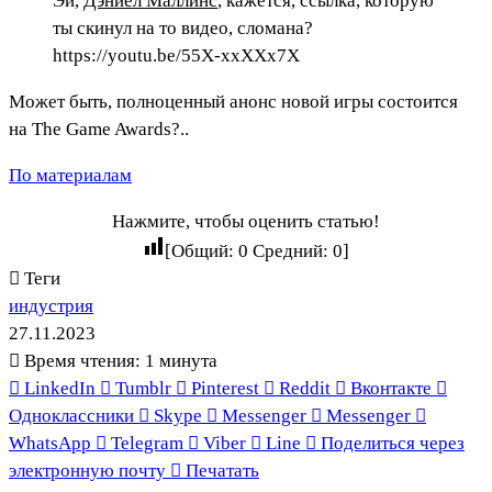
Эй,
Дэниел Маллинс
, кажется, ссылка, которую
ты скинул на то видео, сломана?
https://youtu.be/55X-xxXXx7X
Может быть, полноценный анонс новой игры состоится
на The Game Awards?..
По материалам
Нажмите, чтобы оценить статью!
[Общий:
0
Средний:
0
]
Теги
индустрия
27.11.2023
Время чтения: 1 минута
LinkedIn
Tumblr
Pinterest
Reddit
Вконтакте
Одноклассники
Skype
Messenger
Messenger
WhatsApp
Telegram
Viber
Line
Поделиться через
электронную почту
Печатать