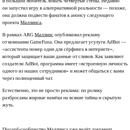
и большой любитель ломать четвёртые стены. Недавно
он запустил игру в альтернативной реальности — похоже,
она должна подвести фанатов к анонсу следующего
проекта
Маллинса
.
В рамках ARG
Маллинс
опубликовал рекламу
от компании GameFuna. Она предлагает усулуги AdBot —
«ассистента номер один для сёрфинга в интернете»,
который защищает ваши данные от сливов. Как заявляют
создатели AdBot, программа имеет «встроенную личность
одного из наших сотрудников» и может общаться с вами
через полноценный чат.
Естественно, это не просто реклама: по ролику
разбросаны жирные намёки на всякие тайны и скрытую
жуть.
Discord-сообщество
Маллинса
уже ведёт документ