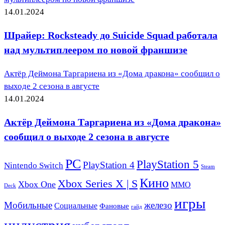
14.01.2024
Шрайер: Rocksteady до Suicide Squad работала
над мультиплеером по новой франшизе
Актёр Деймона Таргариена из «Дома дракона» сообщил о
выходе 2 сезона в августе
14.01.2024
Актёр Деймона Таргариена из «Дома дракона»
сообщил о выходе 2 сезона в августе
PC
PlayStation 5
PlayStation 4
Nintendo Switch
Steam
Кино
Xbox Series X | S
Xbox One
ММО
Deck
игры
Мобильные
железо
Социальные
Фановые
гайд
индустрия