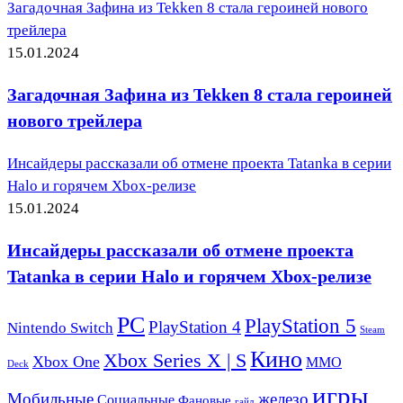
Загадочная Зафина из Tekken 8 стала героиней нового
трейлера
15.01.2024
Загадочная Зафина из Tekken 8 стала героиней
нового трейлера
Инсайдеры рассказали об отмене проекта Tatanka в серии
Halo и горячем Xbox-релизе
15.01.2024
Инсайдеры рассказали об отмене проекта
Tatanka в серии Halo и горячем Xbox-релизе
PC
PlayStation 5
PlayStation 4
Nintendo Switch
Steam
Кино
Xbox Series X | S
Xbox One
ММО
Deck
игры
Мобильные
железо
Социальные
Фановые
гайд