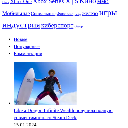
Кино
Xbox Series X | S
Xbox One
ММО
Deck
игры
Мобильные
железо
Социальные
Фановые
гайд
индустрия
киберспорт
обзор
Новые
Популярные
Комментарии
Like a Dragon Infinite Wealth получила полную
совместимость со Steam Deck
15.01.2024