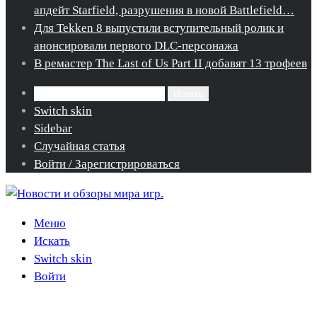
апдейт Starfield, разрушения в новой Battlefield…
Для Tekken 8 выпустили вступительный ролик и
анонсировали первого DLC-персонажа
В ремастер The Last of Us Part II добавят 13 трофеев
Искать
Switch skin
Sidebar
Случайная статья
Войти / Зарегистрироваться
Меню
Искать
Switch skin
Войти