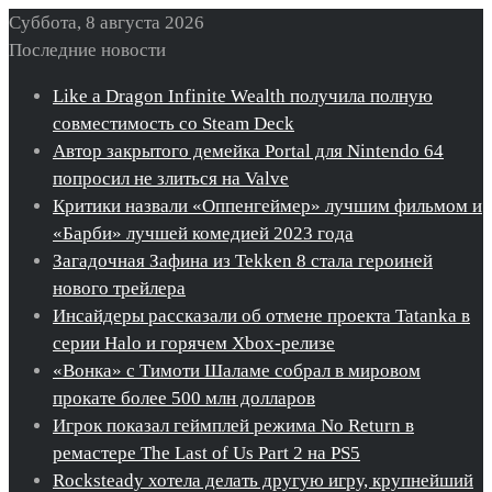
Суббота, 8 августа 2026
Последние новости
Like a Dragon Infinite Wealth получила полную
совместимость со Steam Deck
Автор закрытого демейка Portal для Nintendo 64
попросил не злиться на Valve
Критики назвали «Оппенгеймер» лучшим фильмом и
«Барби» лучшей комедией 2023 года
Загадочная Зафина из Tekken 8 стала героиней
нового трейлера
Инсайдеры рассказали об отмене проекта Tatanka в
серии Halo и горячем Xbox-релизе
«Вонка» с Тимоти Шаламе собрал в мировом
прокате более 500 млн долларов
Игрок показал геймплей режима No Return в
ремастере The Last of Us Part 2 на PS5
Rocksteady хотела делать другую игру, крупнейший