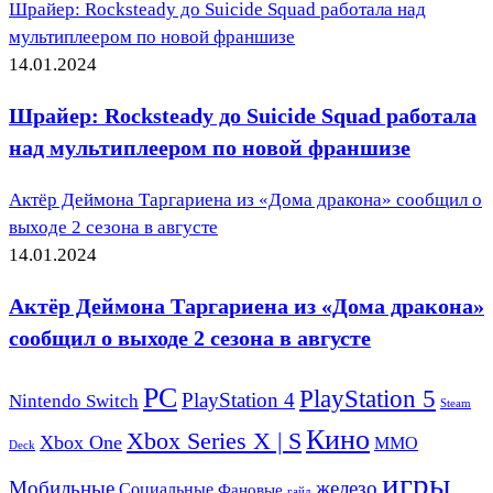
Шрайер: Rocksteady до Suicide Squad работала над
мультиплеером по новой франшизе
14.01.2024
Шрайер: Rocksteady до Suicide Squad работала
над мультиплеером по новой франшизе
Актёр Деймона Таргариена из «Дома дракона» сообщил о
выходе 2 сезона в августе
14.01.2024
Актёр Деймона Таргариена из «Дома дракона»
сообщил о выходе 2 сезона в августе
PC
PlayStation 5
PlayStation 4
Nintendo Switch
Steam
Кино
Xbox Series X | S
Xbox One
ММО
Deck
игры
Мобильные
железо
Социальные
Фановые
гайд