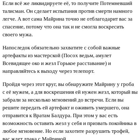
Если всё же ликвидируете её, то получите Потемневший
талисман. Он сделает испытания против смерти намного
легче. А вот сама Майрина точно не отблагодарит вас за
спасение, потому что она так и не смогла воскресить
своего мужа.
Напоследок обязательно захватите с собой важные
артефакты из мастерской (Посох ведьм, амулет
Всевидящее око и жезл Горькое расставание) и
направляйтесь к выходу через телепорт.
Пройдя через этот круг, вы обнаружите Майрину у гроба
с её мужем, а для воскрешения ей нужен жезл, который вы
забрали за несколько мгновений до встречи. Если вы
решите передать ей артефакт и оживить умершего, она
отправится к Вратам Балдура. При этом у вас есть
возможность оставить жезл у себя и призвать покойника в
любое мгновение. Но если захотите разрушить трофей,
вас ждет драка с Майриной.