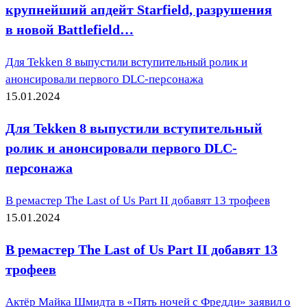
крупнейший апдейт Starfield, разрушения
в новой Battlefield…
Для Tekken 8 выпустили вступительный ролик и
анонсировали первого DLC-персонажа
15.01.2024
Для Tekken 8 выпустили вступительный
ролик и анонсировали первого DLC-
персонажа
В ремастер The Last of Us Part II добавят 13 трофеев
15.01.2024
В ремастер The Last of Us Part II добавят 13
трофеев
Актёр Майка Шмидта в «Пять ночей с Фредди» заявил о