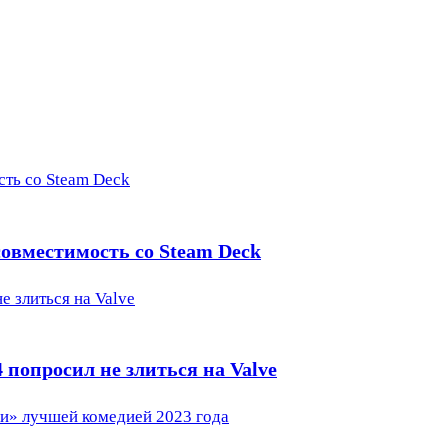
сть со Steam Deck
 совместимость со Steam Deck
е злиться на Valve
 попросил не злиться на Valve
и» лучшей комедией 2023 года