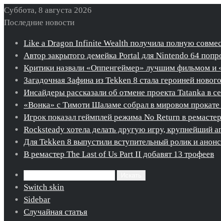
Суббота, 8 августа 2026
Последние новости
Like a Dragon Infinite Wealth получила полную совме
Автор закрытого демейка Portal для Nintendo 64 попро
Критики назвали «Оппенгеймер» лучшим фильмом и 
Загадочная Зафина из Tekken 8 стала героиней новог
Инсайдеры рассказали об отмене проекта Tatanka в с
«Вонка» с Тимоти Шаламе собрал в мировом прокате 
Игрок показал геймплей режима No Return в ремастере 
Rocksteady хотела делать другую игру, крупнейший ап
Для Tekken 8 выпустили вступительный ролик и ано
В ремастер The Last of Us Part II добавят 13 трофеев
Искать
Switch skin
Sidebar
Случайная статья