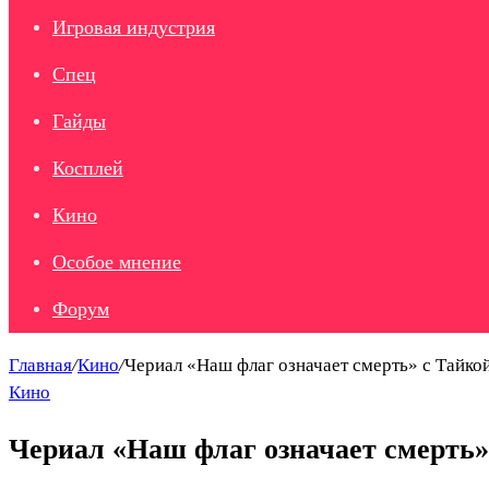
Игровая индустрия
Спец
Гайды
Косплей
Кино
Особое мнение
Форум
Главная
/
Кино
/
Чериал «Наш флаг означает смерть» с Тайкой
Кино
Чериал «Наш флаг означает смерть»