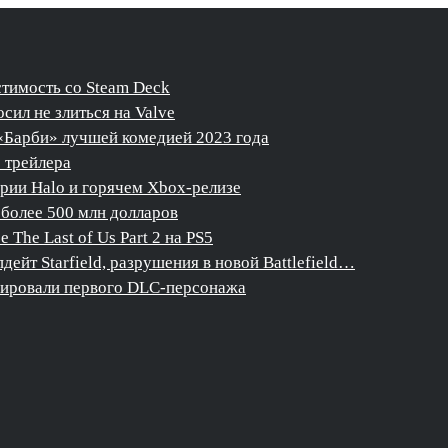
стимость со Steam Deck
сил не злиться на Valve
«Барби» лучшей комедией 2023 года
о трейлера
ерии Halo и горячем Xbox-релизе
более 500 млн долларов
The Last of Us Part 2 на PS5
дейт Starfield, разрушения в новой Battlefield…
нсировали первого DLC-персонажа