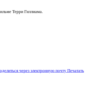
фильме Терри Гиллиама.
оделиться через электронную почту
Печатать