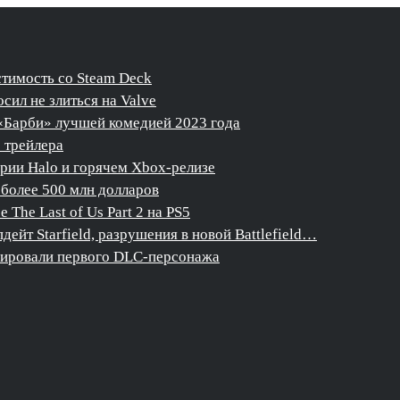
стимость со Steam Deck
сил не злиться на Valve
«Барби» лучшей комедией 2023 года
о трейлера
ерии Halo и горячем Xbox-релизе
более 500 млн долларов
The Last of Us Part 2 на PS5
дейт Starfield, разрушения в новой Battlefield…
нсировали первого DLC-персонажа