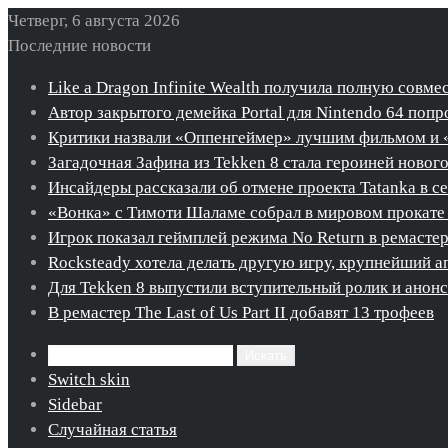
Четверг, 6 августа 2026
Последние новости
Like a Dragon Infinite Wealth получила полную совме
Автор закрытого демейка Portal для Nintendo 64 попро
Критики назвали «Оппенгеймер» лучшим фильмом и 
Загадочная Зафина из Tekken 8 стала героиней новог
Инсайдеры рассказали об отмене проекта Tatanka в с
«Вонка» с Тимоти Шаламе собрал в мировом прокате 
Игрок показал геймплей режима No Return в ремастере 
Rocksteady хотела делать другую игру, крупнейший ап
Для Tekken 8 выпустили вступительный ролик и ано
В ремастер The Last of Us Part II добавят 13 трофеев
Искать
Switch skin
Sidebar
Случайная статья