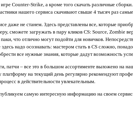
гре Counter-Strike, а кроме того скачать различные сборки
астники нашего сервиса скачивают свыше 4 тысяч раз самые
се даже не станем. Здесь представлены все, которые приобр
ру, сможете загружать в пару кликов CS: Source, Zombie ве
е паки, что отлично могут подойти для новичков. Непосредст
 здесь надо осознавать: мастером стать в CS сложно, понадоб
обрести все нужные знания, которые дадут возможность успе
иги, патчи – все это в большом ассортименте выложено на н
 платформу на текущий день регулярно рекомендуют професси
процесс в действительности увлекательным.
 публикуем самую интересную информацию на своем сервис