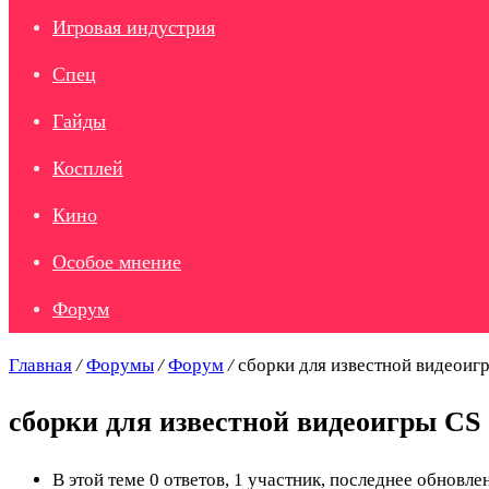
Игровая индустрия
Спец
Гайды
Косплей
Кино
Особое мнение
Форум
Главная
/
Форумы
/
Форум
/
сборки для известной видеоиг
сборки для известной видеоигры CS
В этой теме 0 ответов, 1 участник, последнее обновл