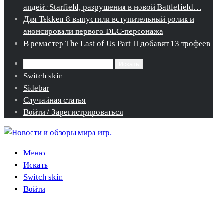
апдейт Starfield, разрушения в новой Battlefield…
Для Tekken 8 выпустили вступительный ролик и
анонсировали первого DLC-персонажа
В ремастер The Last of Us Part II добавят 13 трофеев
Искать
Switch skin
Sidebar
Случайная статья
Войти / Зарегистрироваться
Меню
Искать
Switch skin
Войти