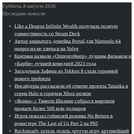
Суббота, 8 августа 2026
Последние новости
Like a Dragon Infinite Wealth получила полную
совместимость со Steam Deck
Автор закрытого демейка Portal для Nintendo 64
попросил не злиться на Valve
Критики назвали «Оппенгеймер» лучшим фильмом и
«Барби» лучшей комедией 2023 года
Загадочная Зафина из Tekken 8 стала героиней
нового трейлера
Инсайдеры рассказали об отмене проекта Tatanka в
серии Halo и горячем Xbox-релизе
«Вонка» с Тимоти Шаламе собрал в мировом
прокате более 500 млн долларов
Игрок показал геймплей режима No Return в
ремастере The Last of Us Part 2 на PS5
Rocksteady хотела делать другую игру, крупнейший