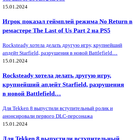
15.01.2024
Игрок показал геймплей режима No Return в
ремастере The Last of Us Part 2 на PS5
Rocksteady хотела делать другую игру, крупнейший
апдейт Starfield, разрушения в новой Battlefield…
15.01.2024
Rocksteady хотела делать другую игру,
крупнейший апдейт Starfield, разрушения
в новой Battlefield…
Для Tekken 8 выпустили вступительный ролик и
анонсировали первого DLC-персонажа
15.01.2024
Для Tekken 8 выпустили вступительный