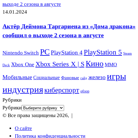
выходе 2 сезона в августе
14.01.2024
Актёр Деймона Таргариена из «Дома дракона»
сообщил о выходе 2 сезона в августе
PC
PlayStation 5
PlayStation 4
Nintendo Switch
Steam
Кино
Xbox Series X | S
Xbox One
ММО
Deck
игры
Мобильные
железо
Социальные
Фановые
гайд
индустрия
киберспорт
обзор
Рубрики
Рубрики
© Все права защищены 2026, |
О сайте
Политика конфиденциальности