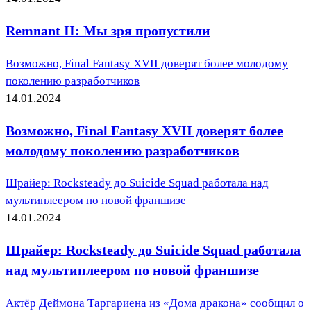
Remnant II: Мы зря пропустили
Возможно, Final Fantasy XVII доверят более молодому
поколению разработчиков
14.01.2024
Возможно, Final Fantasy XVII доверят более
молодому поколению разработчиков
Шрайер: Rocksteady до Suicide Squad работала над
мультиплеером по новой франшизе
14.01.2024
Шрайер: Rocksteady до Suicide Squad работала
над мультиплеером по новой франшизе
Актёр Деймона Таргариена из «Дома дракона» сообщил о