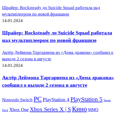
Шрайер: Rocksteady до Suicide Squad работала над
мультиплеером по новой франшизе
14.01.2024
Шрайер: Rocksteady до Suicide Squad работала
над мультиплеером по новой франшизе
Актёр Деймона Таргариена из «Дома дракона» сообщил о
выходе 2 сезона в августе
14.01.2024
Актёр Деймона Таргариена из «Дома дракона»
сообщил о выходе 2 сезона в августе
PC
PlayStation 5
PlayStation 4
Nintendo Switch
Steam
Кино
Xbox Series X | S
Xbox One
ММО
Deck