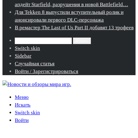
апдейт Starfield, разрушения в новой Battlefield…
Для Tekken 8 выпустили вступительный ролик и
анонсировали первого DLC-персонажа
В ремастер The Last of Us Part II добавят 13 трофеев
Искать
Switch skin
Sidebar
Случайная статья
Войти / Зарегистрироваться
Меню
Искать
Switch skin
Войти