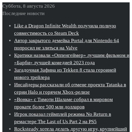
Суббота, 8 августа 2026
Последние новости
Like a Dragon Infinite Wealth получила полную
совместимость со Steam Deck
Автор закрытого демейка Portal для Nintendo 64
попросил не злиться на Valve
Критики назвали «Оппенгеймер» лучшим фильмом и
«Барби» лучшей комедией 2023 года
Загадочная Зафина из Tekken 8 стала героиней
нового трейлера
Инсайдеры рассказали об отмене проекта Tatanka в
серии Halo и горячем Xbox-релизе
«Вонка» с Тимоти Шаламе собрал в мировом
прокате более 500 млн долларов
Игрок показал геймплей режима No Return в
ремастере The Last of Us Part 2 на PS5
Rocksteady хотела делать другую игру, крупнейший