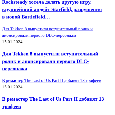
Rocksteady хотела делать другую игру,
крупнейший апдейт Starfield, разрушения
в новой Battlefield…
Для Tekken 8 выпустили вступительный ролик и
анонсировали первого DLC-персонажа
15.01.2024
Для Tekken 8 выпустили вступительный
ролик и анонсировали первого DLC-
персонажа
В ремастер The Last of Us Part II добавят 13 трофеев
15.01.2024
В ремастер The Last of Us Part II добавят 13
трофеев