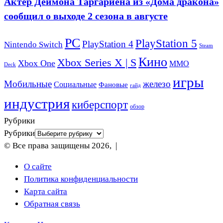
Актёр Деймона Таргариена из «Дома дракона»
сообщил о выходе 2 сезона в августе
PC
PlayStation 5
PlayStation 4
Nintendo Switch
Steam
Кино
Xbox Series X | S
Xbox One
ММО
Deck
игры
Мобильные
железо
Социальные
Фановые
гайд
индустрия
киберспорт
обзор
Рубрики
Рубрики
© Все права защищены 2026, |
О сайте
Политика конфиденциальности
Карта сайта
Обратная связь