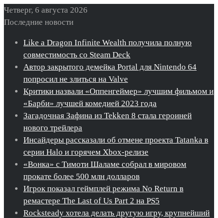
Четверг, 6 августа 2026
Последние новости
Like a Dragon Infinite Wealth получила полную
совместимость со Steam Deck
Автор закрытого демейка Portal для Nintendo 64
попросил не злиться на Valve
Критики назвали «Оппенгеймер» лучшим фильмом и
«Барби» лучшей комедией 2023 года
Загадочная Зафина из Tekken 8 стала героиней
нового трейлера
Инсайдеры рассказали об отмене проекта Tatanka в
серии Halo и горячем Xbox-релизе
«Вонка» с Тимоти Шаламе собрал в мировом
прокате более 500 млн долларов
Игрок показал геймплей режима No Return в
ремастере The Last of Us Part 2 на PS5
Rocksteady хотела делать другую игру, крупнейший