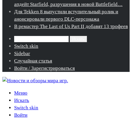
апдейт Starfield, разрушения в новой Battlefield…
Для Tekken 8 выпустили вступительный ролик и
анонсировали первого DLC-персонажа
В ремастер The Last of Us Part II добавят 13 трофеев
Искать
Switch skin
Sidebar
Случайная статья
Войти / Зарегистрироваться
Меню
Искать
Switch skin
Войти