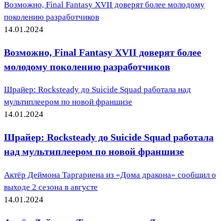
Возможно, Final Fantasy XVII доверят более молодому
поколению разработчиков
14.01.2024
Возможно, Final Fantasy XVII доверят более
молодому поколению разработчиков
Шрайер: Rocksteady до Suicide Squad работала над
мультиплеером по новой франшизе
14.01.2024
Шрайер: Rocksteady до Suicide Squad работала
над мультиплеером по новой франшизе
Актёр Деймона Таргариена из «Дома дракона» сообщил о
выходе 2 сезона в августе
14.01.2024