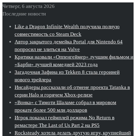
Четверг, 6 августа 2026
Последние новости
Like a Dragon Infinite Wealth получила полную
совместимость со Steam Deck
Автор закрытого демейка Portal для Nintendo 64
попросил не злиться на Valve
Критики назвали «Оппенгеймер» лучшим фильмом и
«Барби» лучшей комедией 2023 года
Загадочная Зафина из Tekken 8 стала героиней
нового трейлера
Инсайдеры рассказали об отмене проекта Tatanka в
серии Halo и горячем Xbox-релизе
«Вонка» с Тимоти Шаламе собрал в мировом
прокате более 500 млн долларов
Игрок показал геймплей режима No Return в
ремастере The Last of Us Part 2 на PS5
Rocksteady хотела делать другую игру, крупнейший