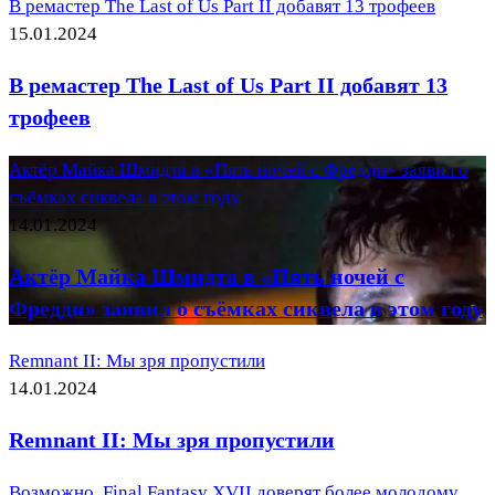
В ремастер The Last of Us Part II добавят 13 трофеев
15.01.2024
В ремастер The Last of Us Part II добавят 13
трофеев
Актёр Майка Шмидта в «Пять ночей с Фредди» заявил о
съёмках сиквела в этом году
14.01.2024
Актёр Майка Шмидта в «Пять ночей с
Фредди» заявил о съёмках сиквела в этом году
Remnant II: Мы зря пропустили
14.01.2024
Remnant II: Мы зря пропустили
Возможно, Final Fantasy XVII доверят более молодому