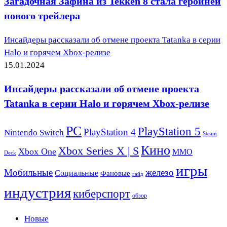
Загадочная Зафина из Tekken 8 стала героиней
нового трейлера
Инсайдеры рассказали об отмене проекта Tatanka в серии
Halo и горячем Xbox-релизе
15.01.2024
Инсайдеры рассказали об отмене проекта
Tatanka в серии Halo и горячем Xbox-релизе
PC
PlayStation 5
PlayStation 4
Nintendo Switch
Steam
Кино
Xbox Series X | S
Xbox One
ММО
Deck
игры
Мобильные
железо
Социальные
Фановые
гайд
индустрия
киберспорт
обзор
Новые