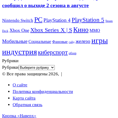
сообщил о выходе 2 сезона в августе
PC
PlayStation 5
PlayStation 4
Nintendo Switch
Steam
Кино
Xbox Series X | S
Xbox One
ММО
Deck
игры
Мобильные
железо
Социальные
Фановые
гайд
индустрия
киберспорт
обзор
Рубрики
Рубрики
© Все права защищены 2026, |
О сайте
Политика конфиденциальности
Карта сайта
Обратная связь
Кнопка «Наверх»