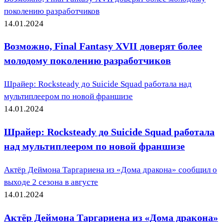
поколению разработчиков
14.01.2024
Возможно, Final Fantasy XVII доверят более
молодому поколению разработчиков
Шрайер: Rocksteady до Suicide Squad работала над
мультиплеером по новой франшизе
14.01.2024
Шрайер: Rocksteady до Suicide Squad работала
над мультиплеером по новой франшизе
Актёр Деймона Таргариена из «Дома дракона» сообщил о
выходе 2 сезона в августе
14.01.2024
Актёр Деймона Таргариена из «Дома дракона»