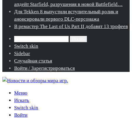
апдейт Starfield, разрушения в новой Battlefield…
Для Tekken 8 выпустили вступительный ролик и
анонсировали первого DLC-персонажа
В ремастер The Last of Us Part II добавят 13 трофеев
Искать
Switch skin
Sidebar
Случайная статья
Войти / Зарегистрироваться
Меню
Искать
Switch skin
Войти