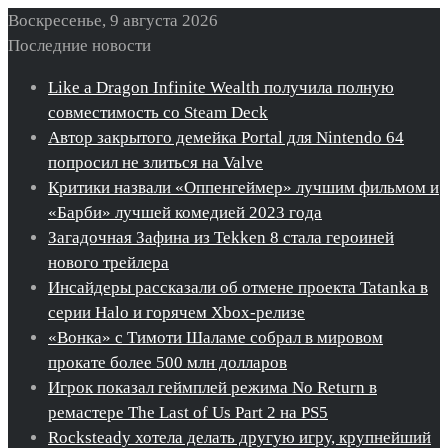
Воскресенье, 9 августа 2026
Последние новости
Like a Dragon Infinite Wealth получила полную
совместимость со Steam Deck
Автор закрытого демейка Portal для Nintendo 64
попросил не злиться на Valve
Критики назвали «Оппенгеймер» лучшим фильмом и
«Барби» лучшей комедией 2023 года
Загадочная Зафина из Tekken 8 стала героиней
нового трейлера
Инсайдеры рассказали об отмене проекта Tatanka в
серии Halo и горячем Xbox-релизе
«Вонка» с Тимоти Шаламе собрал в мировом
прокате более 500 млн долларов
Игрок показал геймплей режима No Return в
ремастере The Last of Us Part 2 на PS5
Rocksteady хотела делать другую игру, крупнейший