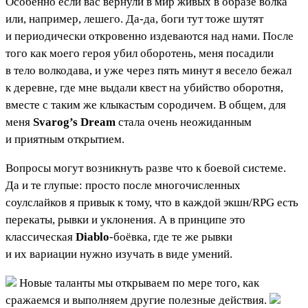
Особенно если вас вернули в мир живых в образе волка
или, например, лешего. Да-да, боги тут тоже шутят
и периодически откровенно издеваются над нами. После
того как моего героя убил оборотень, меня посадили
в тело волкодава, и уже через пять минут я весело бежал
к деревне, где мне выдали квест на убийство оборотня,
вместе с таким же клыкастым сородичем. В общем, для
меня
Svarog’s Dream
стала очень неожиданным
и приятным открытием.
Вопросы могут возникнуть разве что к боевой системе.
Да и те глупые: просто после многочисленных
соулслайков я привык к тому, что в каждой экшн/RPG есть
перекаты, рывки и уклонения. А в принципе это
классическая
Diablo
-боёвка, где те же рывки
и их вариации нужно изучать в виде умений.
Новые таланты мы открываем по мере того, как
сражаемся и выполняем другие полезные действия.