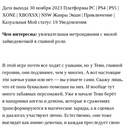
Дата выхода 30 ноября 2023 Платформы PC
|
PS4
|
PS5
|
XONE
|
XBOXSX
|
NSW Жанры Экшн
|
Приключение
|
Казуальная
Мой статус
19
Уведомления
Чем интересна:
увлекательная метроидвания с милой
зайкодевочкой в главной роли.
В этой игре почти все ходят с ушками, но у Теви, главной
героини, они подлиннее, чем у многих. А вот настоящие
эти заячьи ушки или нет — вы узнаете сами. Скажу лишь,
что её папа буквально помешан на них. И вообще тут
много забавных персонажей. Уже в начале Теви берёт
в напарники ангела и демона, которые в сражениях
трансформируются в магические заряды, а в сценках
и диалогах участвуют лично. Естественно, они тоже
выглядят как аниме-девочки, и каждая преследует свою