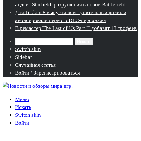
апдейт Starfield, разрушения в новой Battlefield…
Для Tekken 8 выпустили вступительный ролик и
анонсировали первого DLC-персонажа
В ремастер The Last of Us Part II добавят 13 трофеев
Искать
Switch skin
Sidebar
Случайная статья
Войти / Зарегистрироваться
Меню
Искать
Switch skin
Войти