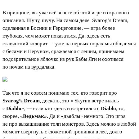
В принципе, вы уже всё знаете об этой игре из краткого
описания. Шучу, шучу. На самом деле
Svarog’s Dream
,
сделанная в Боснии и Герцеговине, — игра более
глубокая, чем может показаться. Да, здесь есть
славянский колорит — уже на первых порах мы общаемся
с бесами и Перуном, сражаемся с лешим, принимаем
подозрительное яблочко из рук Бабы Яги и охотимся
по ночам на вурдалака.
Так что я не совсем понимаю тех, кто говорит про
Svarog’s Dream
, дескать, это «
Skyrim
встретилась
с
Diablo
», — если кто здесь и встретился с
Diablo
, то,
скорее,
«Ведьмак»
. Да и «дьяблы» немного. Это игра
не про выкашивание толп монстров. Здесь можно в любой
момент свергнуть с сюжетной тропинки в лес, долго