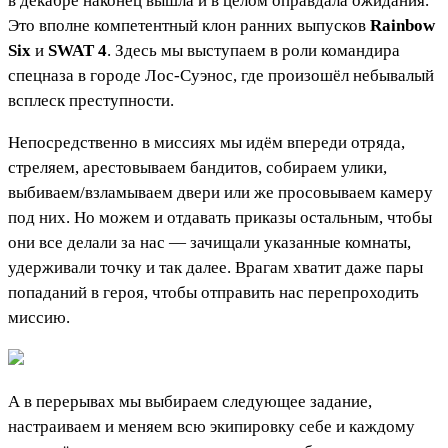
в декабре наконец вышла и в целом оправдала ожидания.
Это вполне компетентный клон ранних выпусков
Rainbow
Six
и
SWAT 4
. Здесь мы выступаем в роли командира
спецназа в городе Лос-Суэнос, где произошёл небывалый
всплеск преступности.
Непосредственно в миссиях мы идём впереди отряда,
стреляем, арестовываем бандитов, собираем улики,
выбиваем/взламываем двери или же просовываем камеру
под них. Но можем и отдавать приказы остальным, чтобы
они все делали за нас — зачищали указанные комнаты,
удерживали точку и так далее. Врагам хватит даже пары
попаданий в героя, чтобы отправить нас перепроходить
миссию.
А в перерывах мы выбираем следующее задание,
настраиваем и меняем всю экипировку себе и каждому