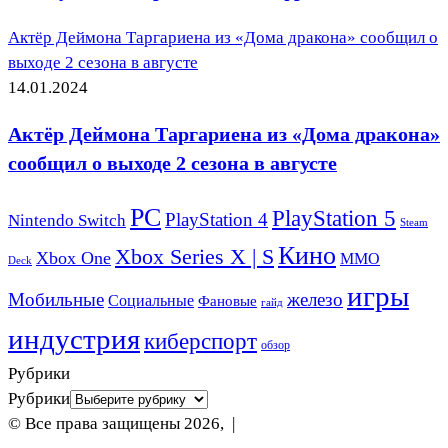
Актёр Деймона Таргариена из «Дома дракона» сообщил о
выходе 2 сезона в августе
14.01.2024
Актёр Деймона Таргариена из «Дома дракона»
сообщил о выходе 2 сезона в августе
PC
PlayStation 5
PlayStation 4
Nintendo Switch
Steam
Кино
Xbox Series X | S
Xbox One
ММО
Deck
игры
Мобильные
железо
Социальные
Фановые
гайд
индустрия
киберспорт
обзор
Рубрики
Рубрики
© Все права защищены 2026, |