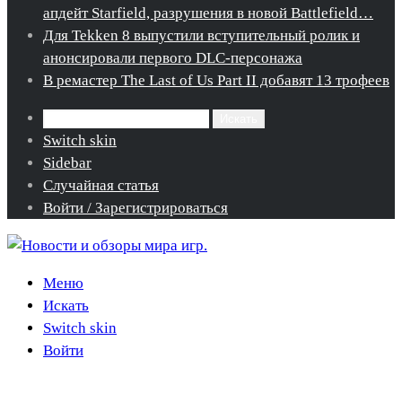
апдейт Starfield, разрушения в новой Battlefield…
Для Tekken 8 выпустили вступительный ролик и
анонсировали первого DLC-персонажа
В ремастер The Last of Us Part II добавят 13 трофеев
Искать
Switch skin
Sidebar
Случайная статья
Войти / Зарегистрироваться
Меню
Искать
Switch skin
Войти