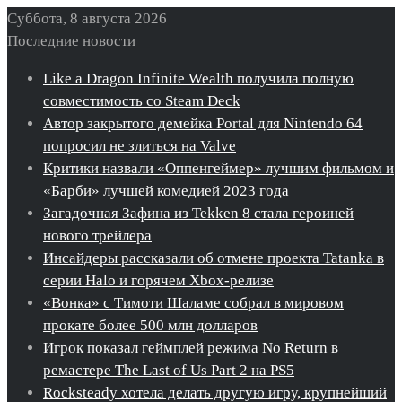
Суббота, 8 августа 2026
Последние новости
Like a Dragon Infinite Wealth получила полную
совместимость со Steam Deck
Автор закрытого демейка Portal для Nintendo 64
попросил не злиться на Valve
Критики назвали «Оппенгеймер» лучшим фильмом и
«Барби» лучшей комедией 2023 года
Загадочная Зафина из Tekken 8 стала героиней
нового трейлера
Инсайдеры рассказали об отмене проекта Tatanka в
серии Halo и горячем Xbox-релизе
«Вонка» с Тимоти Шаламе собрал в мировом
прокате более 500 млн долларов
Игрок показал геймплей режима No Return в
ремастере The Last of Us Part 2 на PS5
Rocksteady хотела делать другую игру, крупнейший