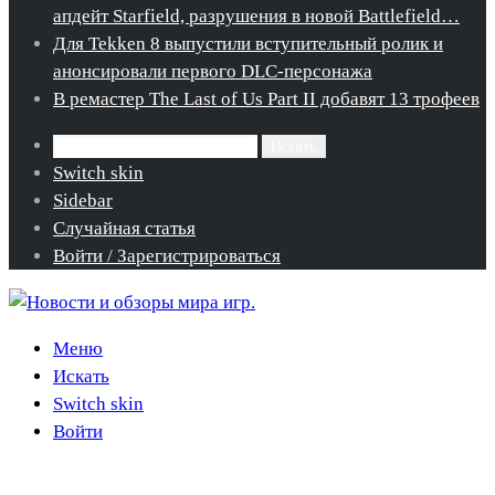
апдейт Starfield, разрушения в новой Battlefield…
Для Tekken 8 выпустили вступительный ролик и
анонсировали первого DLC-персонажа
В ремастер The Last of Us Part II добавят 13 трофеев
Искать
Switch skin
Sidebar
Случайная статья
Войти / Зарегистрироваться
Меню
Искать
Switch skin
Войти