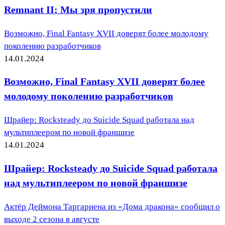
Remnant II: Мы зря пропустили
Возможно, Final Fantasy XVII доверят более молодому
поколению разработчиков
14.01.2024
Возможно, Final Fantasy XVII доверят более
молодому поколению разработчиков
Шрайер: Rocksteady до Suicide Squad работала над
мультиплеером по новой франшизе
14.01.2024
Шрайер: Rocksteady до Suicide Squad работала
над мультиплеером по новой франшизе
Актёр Деймона Таргариена из «Дома дракона» сообщил о
выходе 2 сезона в августе