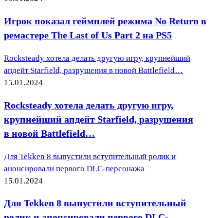
Игрок показал геймплей режима No Return в
ремастере The Last of Us Part 2 на PS5
Rocksteady хотела делать другую игру, крупнейший
апдейт Starfield, разрушения в новой Battlefield…
15.01.2024
Rocksteady хотела делать другую игру,
крупнейший апдейт Starfield, разрушения
в новой Battlefield…
Для Tekken 8 выпустили вступительный ролик и
анонсировали первого DLC-персонажа
15.01.2024
Для Tekken 8 выпустили вступительный
ролик и анонсировали первого DLC-