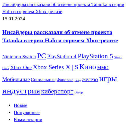
Инсайдеры рассказали об отмене проекта Tatanka в серии
Halo и горячем Xbox-релизе
15.01.2024
Инсайдеры рассказали об отмене проекта
Tatanka в серии Halo и горячем Xbox-релизе
PC
PlayStation 5
PlayStation 4
Nintendo Switch
Steam
Кино
Xbox Series X | S
Xbox One
ММО
Deck
игры
Мобильные
железо
Социальные
Фановые
гайд
индустрия
киберспорт
обзор
Новые
Популярные
Комментарии