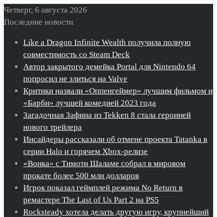
Четверг, 6 августа 2026
Последние новости
Like a Dragon Infinite Wealth получила полную
совместимость со Steam Deck
Автор закрытого демейка Portal для Nintendo 64
попросил не злиться на Valve
Критики назвали «Оппенгеймер» лучшим фильмом и
«Барби» лучшей комедией 2023 года
Загадочная Зафина из Tekken 8 стала героиней
нового трейлера
Инсайдеры рассказали об отмене проекта Tatanka в
серии Halo и горячем Xbox-релизе
«Вонка» с Тимоти Шаламе собрал в мировом
прокате более 500 млн долларов
Игрок показал геймплей режима No Return в
ремастере The Last of Us Part 2 на PS5
Rocksteady хотела делать другую игру, крупнейший