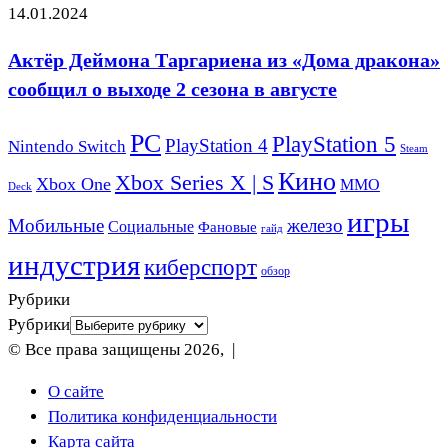
14.01.2024
Актёр Деймона Таргариена из «Дома дракона»
сообщил о выходе 2 сезона в августе
PC
PlayStation 5
PlayStation 4
Nintendo Switch
Steam
Кино
Xbox Series X | S
Xbox One
ММО
Deck
игры
Мобильные
железо
Социальные
Фановые
гайд
индустрия
киберспорт
обзор
Рубрики
Рубрики
© Все права защищены 2026, |
О сайте
Политика конфиденциальности
Карта сайта