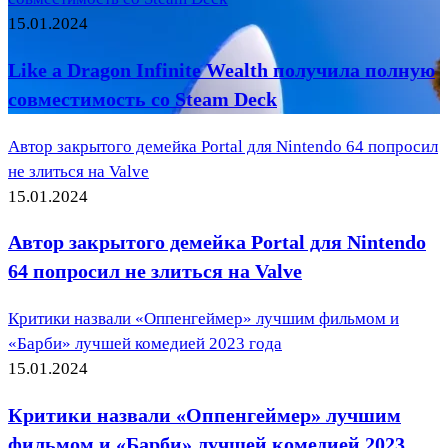
15.01.2024
Like a Dragon Infinite Wealth получила полную
совместимость со Steam Deck
Автор закрытого демейка Portal для Nintendo 64 попросил
не злиться на Valve
15.01.2024
Автор закрытого демейка Portal для Nintendo
64 попросил не злиться на Valve
Критики назвали «Оппенгеймер» лучшим фильмом и
«Барби» лучшей комедией 2023 года
15.01.2024
Критики назвали «Оппенгеймер» лучшим
фильмом и «Барби» лучшей комедией 2023