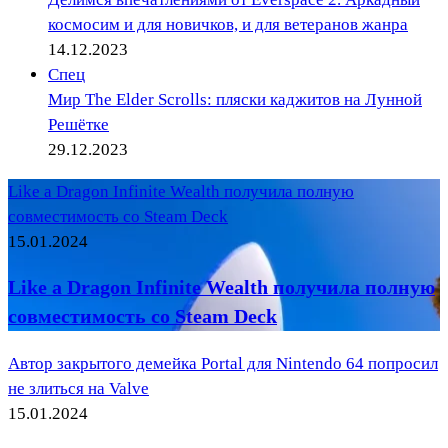
космосим и для новичков, и для ветеранов жанра
14.12.2023
Спец
Мир The Elder Scrolls: пляски каджитов на Лунной
Решётке
29.12.2023
Like a Dragon Infinite Wealth получила полную
совместимость со Steam Deck
15.01.2024
Like a Dragon Infinite Wealth получила полную
совместимость со Steam Deck
Автор закрытого демейка Portal для Nintendo 64 попросил
не злиться на Valve
15.01.2024