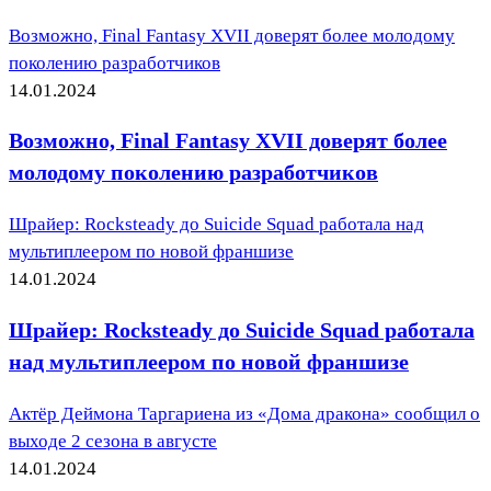
Возможно, Final Fantasy XVII доверят более молодому
поколению разработчиков
14.01.2024
Возможно, Final Fantasy XVII доверят более
молодому поколению разработчиков
Шрайер: Rocksteady до Suicide Squad работала над
мультиплеером по новой франшизе
14.01.2024
Шрайер: Rocksteady до Suicide Squad работала
над мультиплеером по новой франшизе
Актёр Деймона Таргариена из «Дома дракона» сообщил о
выходе 2 сезона в августе
14.01.2024