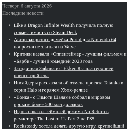
Четверг, 6 августа 2026
Последние новости
Like a Dragon Infinite Wealth получила полную
совместимость со Steam Deck
Автор закрытого демейка Portal для Nintendo 64
попросил не злиться на Valve
Критики назвали «Оппенгеймер» лучшим фильмом и
«Барби» лучшей комедией 2023 года
Загадочная Зафина из Tekken 8 стала героиней
нового трейлера
Инсайдеры рассказали об отмене проекта Tatanka в
серии Halo и горячем Xbox-релизе
«Вонка» с Тимоти Шаламе собрал в мировом
прокате более 500 млн долларов
Игрок показал геймплей режима No Return в
ремастере The Last of Us Part 2 на PS5
Rocksteady хотела делать другую игру, крупнейший