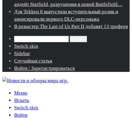
апдейт Starfield, разрушения в новой Battlefield…
Для Tekken 8 выпустили вступительный ролик и
анонсировали первого DLC-персонажа
В ремастер The Last of Us Part II добавят 13 трофеев
Искать
Switch skin
Sidebar
Случайная статья
Войти / Зарегистрироваться
Меню
Искать
Switch skin
Войти