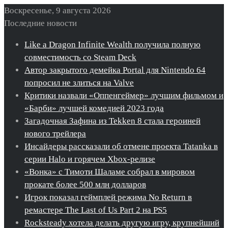
Воскресенье, 9 августа 2026
Последние новости
Like a Dragon Infinite Wealth получила полную
совместимость со Steam Deck
Автор закрытого демейка Portal для Nintendo 64
попросил не злиться на Valve
Критики назвали «Оппенгеймер» лучшим фильмом и
«Барби» лучшей комедией 2023 года
Загадочная Зафина из Tekken 8 стала героиней
нового трейлера
Инсайдеры рассказали об отмене проекта Tatanka в
серии Halo и горячем Xbox-релизе
«Вонка» с Тимоти Шаламе собрал в мировом
прокате более 500 млн долларов
Игрок показал геймплей режима No Return в
ремастере The Last of Us Part 2 на PS5
Rocksteady хотела делать другую игру, крупнейший