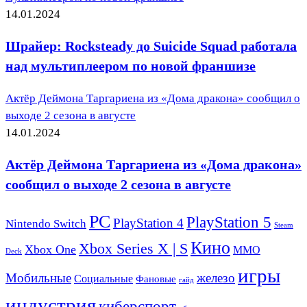
14.01.2024
Шрайер: Rocksteady до Suicide Squad работала
над мультиплеером по новой франшизе
Актёр Деймона Таргариена из «Дома дракона» сообщил о
выходе 2 сезона в августе
14.01.2024
Актёр Деймона Таргариена из «Дома дракона»
сообщил о выходе 2 сезона в августе
PC
PlayStation 5
PlayStation 4
Nintendo Switch
Steam
Кино
Xbox Series X | S
Xbox One
ММО
Deck
игры
Мобильные
железо
Социальные
Фановые
гайд
индустрия
киберспорт