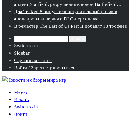
апдейт Starfield, разрушения в новой Battlefield…
Для Tekken 8 выпустили вступительный ролик и
анонсировали первого DLC-персонажа
В ремастер The Last of Us Part II добавят 13 трофеев
Искать
Switch skin
Sidebar
Случайная статья
Войти / Зарегистрироваться
Меню
Искать
Switch skin
Войти