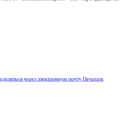
оделиться через электронную почту
Печатать