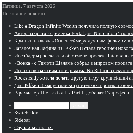
Пятница, 7 августа 2026
Последние новости
Like a Dragon Infinite Wealth получила полную совме
Автор закрытого демейка Portal для Nintendo 64 попро
Критики назвали «Оппенгеймер» лучшим фильмом и 
Загадочная Зафина из Tekken 8 стала героиней новог
Инсайдеры рассказали об отмене проекта Tatanka в с
«Вонка» с Тимоти Шаламе собрал в мировом прокате 
Игрок показал геймплей режима No Return в ремастере 
Rocksteady хотела делать другую игру, крупнейший ап
Для Tekken 8 выпустили вступительный ролик и ано
В ремастер The Last of Us Part II добавят 13 трофеев
Искать
Switch skin
Sidebar
Случайная статья