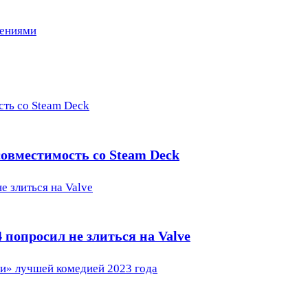
нениями
сть со Steam Deck
 совместимость со Steam Deck
е злиться на Valve
 попросил не злиться на Valve
и» лучшей комедией 2023 года