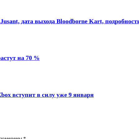
usant, дата выхода Bloodborne Kart, подробност
растут на 70 %
box вступит в силу уже 9 января
 помечены
*