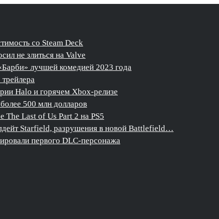
стимость со Steam Deck
сил не злиться на Valve
«Барби» лучшей комедией 2023 года
о трейлера
ерии Halo и горячем Xbox-релизе
более 500 млн долларов
The Last of Us Part 2 на PS5
дейт Starfield, разрушения в новой Battlefield…
нсировали первого DLC-персонажа