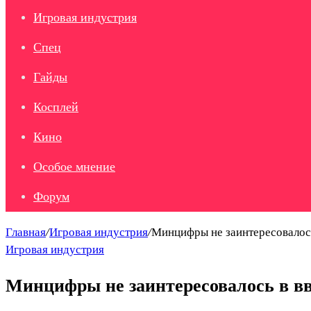
Игровая индустрия
Спец
Гайды
Косплей
Кино
Особое мнение
Форум
Главная
/
Игровая индустрия
/
Минцифры не заинтересовалось
Игровая индустрия
Минцифры не заинтересовалось в в