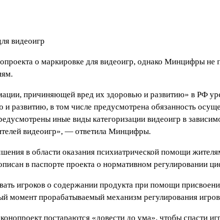
опроекта о маркировке для видеоигр, однако Минцифры не п
иям.
рмации, причиняющей вред их здоровью и развитию» в РФ у
 и развитию, в том числе предусмотрена обязанность осущ
редусмотрены иные виды категоризации видеоигр в зависимо
телей видеоигр», — ответила Минцифры.
шения в области оказания психиатрической помощи жителям
рописан в паспорте проекта о нормативном регулировании ц
ать игроков о содержании продукта при помощи присвоения
ный момент прорабатываемый механизм регулирования игров
аконопроект постараются «довести до ума», чтобы спасти и