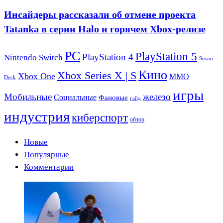
Инсайдеры рассказали об отмене проекта
Tatanka в серии Halo и горячем Xbox-релизе
PC
PlayStation 5
PlayStation 4
Nintendo Switch
Steam
Кино
Xbox Series X | S
Xbox One
ММО
Deck
игры
Мобильные
железо
Социальные
Фановые
гайд
индустрия
киберспорт
обзор
Новые
Популярные
Комментарии