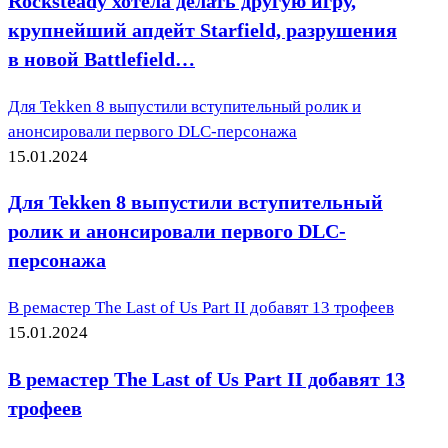
Rocksteady хотела делать другую игру,
крупнейший апдейт Starfield, разрушения
в новой Battlefield…
Для Tekken 8 выпустили вступительный ролик и
анонсировали первого DLC-персонажа
15.01.2024
Для Tekken 8 выпустили вступительный
ролик и анонсировали первого DLC-
персонажа
В ремастер The Last of Us Part II добавят 13 трофеев
15.01.2024
В ремастер The Last of Us Part II добавят 13
трофеев