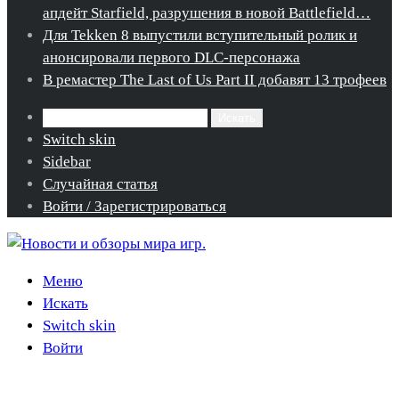
апдейт Starfield, разрушения в новой Battlefield…
Для Tekken 8 выпустили вступительный ролик и
анонсировали первого DLC-персонажа
В ремастер The Last of Us Part II добавят 13 трофеев
Искать
Switch skin
Sidebar
Случайная статья
Войти / Зарегистрироваться
Меню
Искать
Switch skin
Войти