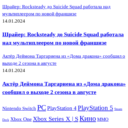
Шрайер: Rocksteady до Suicide Squad работала над
мультиплеером по новой франшизе
14.01.2024
Шрайер: Rocksteady до Suicide Squad работала
над мультиплеером по новой франшизе
Актёр Деймона Таргариена из «Дома дракона» сообщил о
выходе 2 сезона в августе
14.01.2024
Актёр Деймона Таргариена из «Дома дракона»
сообщил о выходе 2 сезона в августе
PC
PlayStation 5
PlayStation 4
Nintendo Switch
Steam
Кино
Xbox Series X | S
Xbox One
ММО
Deck