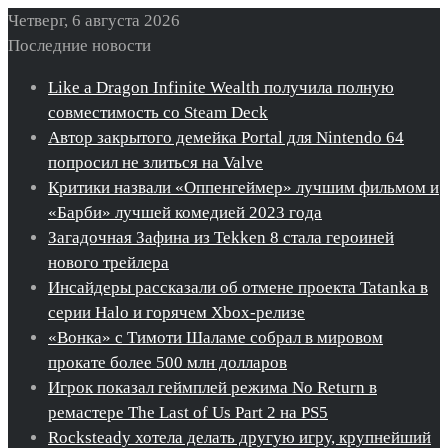
Четверг, 6 августа 2026
Последние новости
Like a Dragon Infinite Wealth получила полную
совместимость со Steam Deck
Автор закрытого демейка Portal для Nintendo 64
попросил не злиться на Valve
Критики назвали «Оппенгеймер» лучшим фильмом и
«Барби» лучшей комедией 2023 года
Загадочная Зафина из Tekken 8 стала героиней
нового трейлера
Инсайдеры рассказали об отмене проекта Tatanka в
серии Halo и горячем Xbox-релизе
«Вонка» с Тимоти Шаламе собрал в мировом
прокате более 500 млн долларов
Игрок показал геймплей режима No Return в
ремастере The Last of Us Part 2 на PS5
Rocksteady хотела делать другую игру, крупнейший