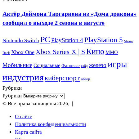
Актёр Деймона Таргариена из «Дома дракона»
сообщил о выходе 2 сезона в августе
PC
PlayStation 5
PlayStation 4
Nintendo Switch
Steam
Кино
Xbox Series X | S
Xbox One
ММО
Deck
игры
Мобильные
железо
Социальные
Фановые
гайд
индустрия
киберспорт
обзор
Рубрики
Рубрики
© Все права защищены 2026, |
О сайте
Политика конфиденциальности
Карта сайта