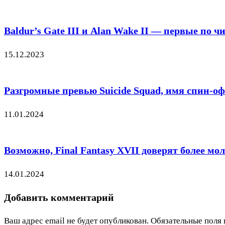
Baldur’s Gate III и Alan Wake II — первые по
15.12.2023
Разгромные превью Suicide Squad, имя спин-офф
11.01.2024
Возможно, Final Fantasy XVII доверят более м
14.01.2024
Добавить комментарий
Ваш адрес email не будет опубликован.
Обязательные поля