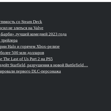
стимость со Steam Deck
сил не злиться на Valve
«Барби» лучшей комедией 2023 года
о трейлера
ерии Halo и горячем Xbox-релизе
более 500 млн долларов
The Last of Us Part 2 на PS5
дейт Starfield, разрушения в новой Battlefield…
нсировали первого DLC-персонажа