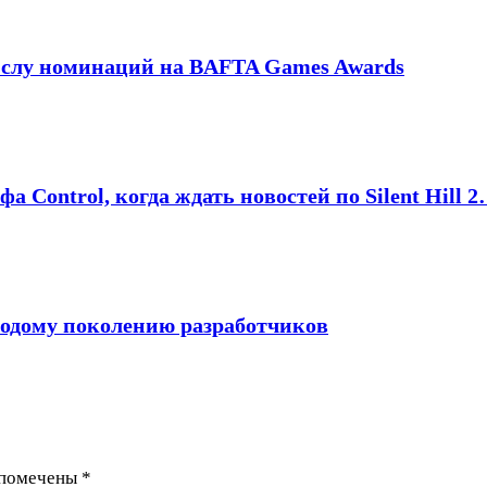
 числу номинаций на BAFTA Games Awards
а Control, когда ждать новостей по Silent Hill 
олодому поколению разработчиков
 помечены
*