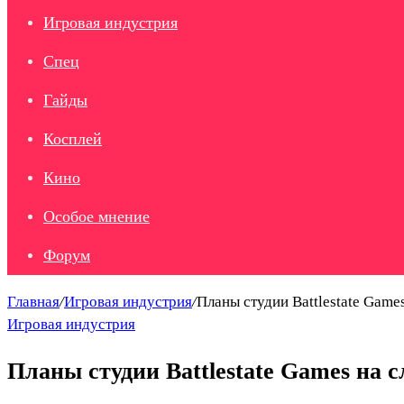
Игровая индустрия
Спец
Гайды
Косплей
Кино
Особое мнение
Форум
Главная
/
Игровая индустрия
/
Планы студии Battlestate Gam
Игровая индустрия
Планы студии Battlestate Games на 