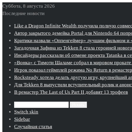
Суббота, 8 августа 2026
Последние новости
Like a Dragon Infinite Wealth получила полную совме
Автор закрытого демейка Portal для Nintendo 64 попро
Критики назвали «Оппенгеймер» лучшим фильмом и 
Загадочная Зафина из Tekken 8 стала героиней новог
Инсайдеры рассказали об отмене проекта Tatanka в с
«Вонка» с Тимоти Шаламе собрал в мировом прокате 
Игрок показал геймплей режима No Return в ремастере 
Rocksteady хотела делать другую игру, крупнейший ап
Для Tekken 8 выпустили вступительный ролик и ано
В ремастер The Last of Us Part II добавят 13 трофеев
Искать
Switch skin
Sidebar
Случайная статья