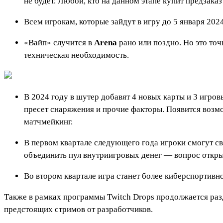
не будет. Любой, кто на данном этапе купит предзака
Всем игрокам, которые зайдут в игру до 5 января 202
«Вайп» случится в
Arena
рано или поздно. Но это то
техническая необходимость.
В 2024 году в шутер добавят 4 новых карты и 3 игро
пресет снаряжения и прочие факторы. Появится возмо
матчмейкинг.
В первом квартале следующего года игроки смогут св
объединить пул внутриигровых денег — вопрос откр
Во втором квартале игра станет более киберспортивн
Также в рамках программы Twitch Drops продолжается раз
предстоящих стримов от разработчиков.