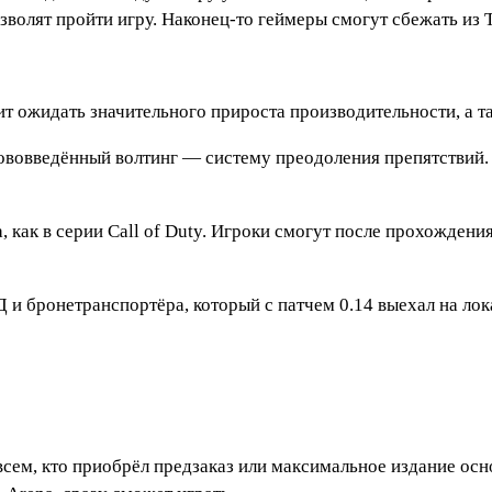
волят пройти игру. Наконец-то геймеры смогут сбежать из 
ит ожидать значительного прироста производительности, а т
вовведённый волтинг — систему преодоления препятствий. Н
как в серии Call of Duty. Игроки смогут после прохождения
Д и бронетранспортёра, который с патчем 0.14 выехал на ло
всем, кто приобрёл предзаказ или максимальное издание ос