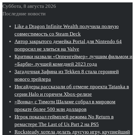
Суббота, 8 августа 2026
Последние новости
Like a Dragon Infinite Wealth получила полную
совместимость со Steam Deck
Автор закрытого демейка Portal для Nintendo 64
попросил не злиться на Valve
Критики назвали «Оппенгеймер» лучшим фильмом и
«Барби» лучшей комедией 2023 года
Загадочная Зафина из Tekken 8 стала героиней
нового трейлера
Инсайдеры рассказали об отмене проекта Tatanka в
серии Halo и горячем Xbox-релизе
«Вонка» с Тимоти Шаламе собрал в мировом
прокате более 500 млн долларов
Игрок показал геймплей режима No Return в
ремастере The Last of Us Part 2 на PS5
Rocksteady хотела делать другую игру, крупнейший