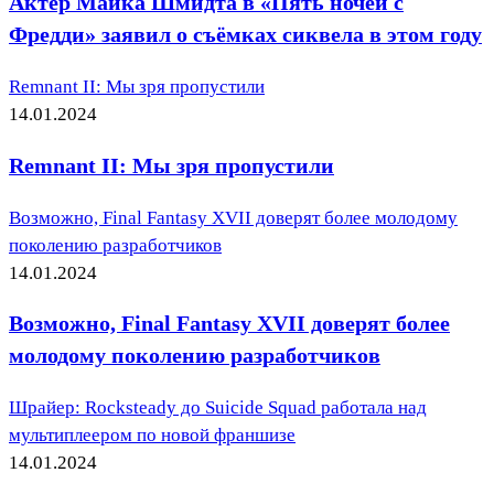
Актёр Майка Шмидта в «Пять ночей с
Фредди» заявил о съёмках сиквела в этом году
Remnant II: Мы зря пропустили
14.01.2024
Remnant II: Мы зря пропустили
Возможно, Final Fantasy XVII доверят более молодому
поколению разработчиков
14.01.2024
Возможно, Final Fantasy XVII доверят более
молодому поколению разработчиков
Шрайер: Rocksteady до Suicide Squad работала над
мультиплеером по новой франшизе
14.01.2024