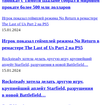
«Вонка» с Тимоти Шаламе собрал в мировом
прокате более 500 млн долларов
Игрок показал геймплей режима No Return в ремастере
The Last of Us Part 2 на PS5
15.01.2024
Игрок показал геймплей режима No Return в
ремастере The Last of Us Part 2 на PS5
Rocksteady хотела делать другую игру, крупнейший
апдейт Starfield, разрушения в новой Battlefield…
15.01.2024
Rocksteady хотела делать другую игру,
крупнейший апдейт Starfield, разрушения
в новой Battlefield…