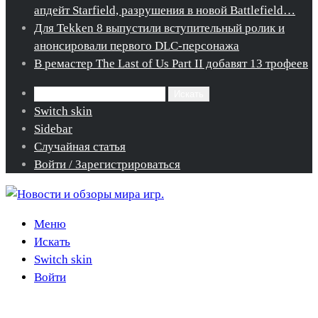
апдейт Starfield, разрушения в новой Battlefield…
Для Tekken 8 выпустили вступительный ролик и
анонсировали первого DLC-персонажа
В ремастер The Last of Us Part II добавят 13 трофеев
Искать
Switch skin
Sidebar
Случайная статья
Войти / Зарегистрироваться
Меню
Искать
Switch skin
Войти