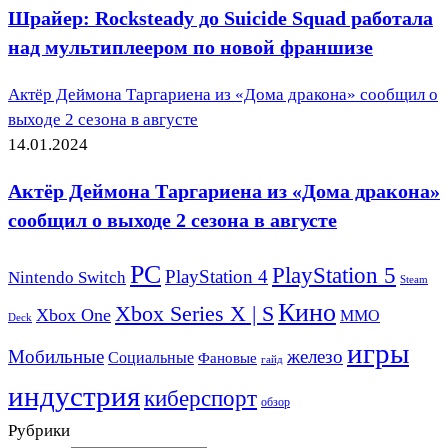
Шрайер: Rocksteady до Suicide Squad работала
над мультиплеером по новой франшизе
Актёр Деймона Таргариена из «Дома дракона» сообщил о
выходе 2 сезона в августе
14.01.2024
Актёр Деймона Таргариена из «Дома дракона»
сообщил о выходе 2 сезона в августе
PC
PlayStation 5
PlayStation 4
Nintendo Switch
Steam
Кино
Xbox Series X | S
Xbox One
ММО
Deck
игры
Мобильные
железо
Социальные
Фановые
гайд
индустрия
киберспорт
обзор
Рубрики