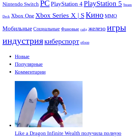
PC
PlayStation 5
PlayStation 4
Nintendo Switch
Steam
Кино
Xbox Series X | S
Xbox One
ММО
Deck
игры
Мобильные
железо
Социальные
Фановые
гайд
индустрия
киберспорт
обзор
Новые
Популярные
Комментарии
Like a Dragon Infinite Wealth получила полную