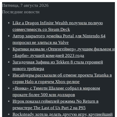
Пятница, 7 августа 2026
Последние новости
Like a Dragon Infinite Wealth получила полную
совместимость со Steam Deck
Автор закрытого демейка Portal для Nintendo 64
попросил не злиться на Valve
Критики назвали «Оппенгеймер» лучшим фильмом и
«Барби» лучшей комедией 2023 года
Загадочная Зафина из Tekken 8 стала героиней
нового трейлера
Инсайдеры рассказали об отмене проекта Tatanka в
серии Halo и горячем Xbox-релизе
«Вонка» с Тимоти Шаламе собрал в мировом
прокате более 500 млн долларов
Игрок показал геймплей режима No Return в
ремастере The Last of Us Part 2 на PS5
Rocksteady хотела делать другую игру, крупнейший