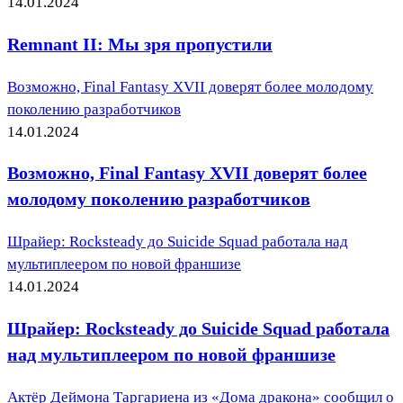
14.01.2024
Remnant II: Мы зря пропустили
Возможно, Final Fantasy XVII доверят более молодому
поколению разработчиков
14.01.2024
Возможно, Final Fantasy XVII доверят более
молодому поколению разработчиков
Шрайер: Rocksteady до Suicide Squad работала над
мультиплеером по новой франшизе
14.01.2024
Шрайер: Rocksteady до Suicide Squad работала
над мультиплеером по новой франшизе
Актёр Деймона Таргариена из «Дома дракона» сообщил о