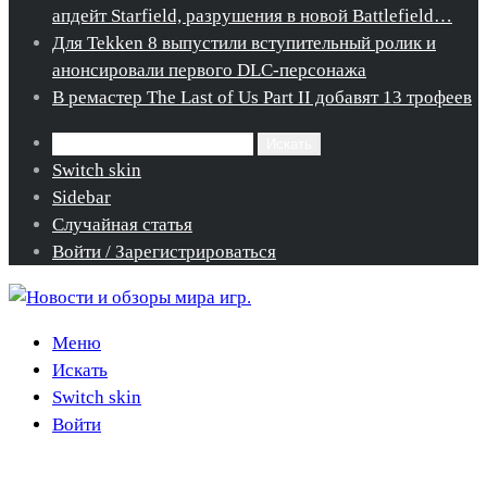
апдейт Starfield, разрушения в новой Battlefield…
Для Tekken 8 выпустили вступительный ролик и
анонсировали первого DLC-персонажа
В ремастер The Last of Us Part II добавят 13 трофеев
Искать
Switch skin
Sidebar
Случайная статья
Войти / Зарегистрироваться
Меню
Искать
Switch skin
Войти