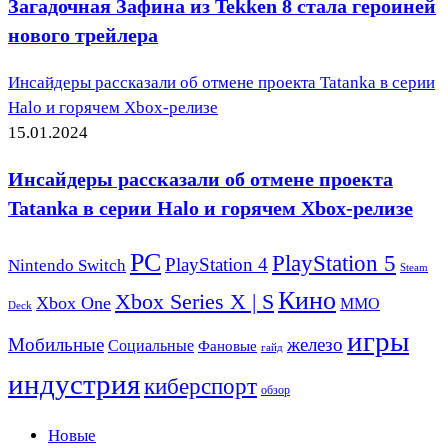
Загадочная Зафина из Tekken 8 стала героиней
нового трейлера
Инсайдеры рассказали об отмене проекта Tatanka в серии
Halo и горячем Xbox-релизе
15.01.2024
Инсайдеры рассказали об отмене проекта
Tatanka в серии Halo и горячем Xbox-релизе
PC
PlayStation 5
PlayStation 4
Nintendo Switch
Steam
Кино
Xbox Series X | S
Xbox One
ММО
Deck
игры
Мобильные
железо
Социальные
Фановые
гайд
индустрия
киберспорт
обзор
Новые