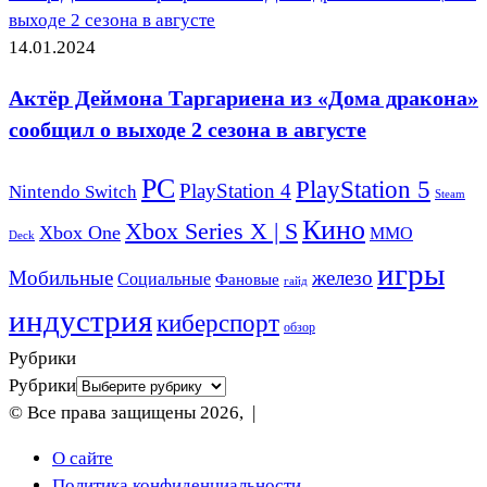
выходе 2 сезона в августе
14.01.2024
Актёр Деймона Таргариена из «Дома дракона»
сообщил о выходе 2 сезона в августе
PC
PlayStation 5
PlayStation 4
Nintendo Switch
Steam
Кино
Xbox Series X | S
Xbox One
ММО
Deck
игры
Мобильные
железо
Социальные
Фановые
гайд
индустрия
киберспорт
обзор
Рубрики
Рубрики
© Все права защищены 2026, |
О сайте
Политика конфиденциальности