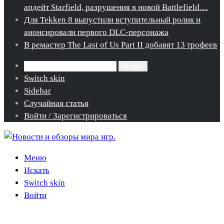
апдейт Starfield, разрушения в новой Battlefield…
Для Tekken 8 выпустили вступительный ролик и
анонсировали первого DLC-персонажа
В ремастер The Last of Us Part II добавят 13 трофеев
Искать
Switch skin
Sidebar
Случайная статья
Войти / Зарегистрироваться
Меню
Искать
Switch skin
Войти