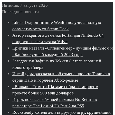
Пятница, 7 августа 2026
Последние новости
Like a Dragon Infinite Wealth получила полную
совместимость со Steam Deck
Автор закрытого демейка Portal для Nintendo 64
попросил не злиться на Valve
Критики назвали «Оппенгеймер» лучшим фильмом и
«Барби» лучшей комедией 2023 года
Загадочная Зафина из Tekken 8 стала героиней
нового трейлера
Инсайдеры рассказали об отмене проекта Tatanka в
серии Halo и горячем Xbox-релизе
«Вонка» с Тимоти Шаламе собрал в мировом
прокате более 500 млн долларов
Игрок показал геймплей режима No Return в
ремастере The Last of Us Part 2 на PS5
Rocksteady хотела делать другую игру, крупнейший