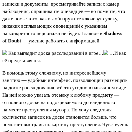
записки и документы, просматривайте записи с камер
наблюдения, опрашивайте очевидцев — но помните, что
даже после того, как вы обнаружите ключевую улику,
никаких всплывающих оповещений с указанием
на конкретного персонажа не будет. Главное в
Shadows
of Doubt
— умение работать с информацией.
Как выглядит доска расследований в игре…
…И как
её представляю я.
В помощь этому сложному, но интереснейшему
занятию — удобный интерфейс, позволяющий размещать
на доске расследования всё что угодно в наглядном виде.
На ней можно указать отсылку к любому предмету —
от полного досье на подозреваемого до найденного
на месте преступления мусора. По ходу следствия
количество записок на доске становится больше, что
помогает выстраивать картину преступления. Чувствуешь
себя настоящим детективом — это
твоё
расследование