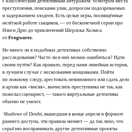
с классическим детективным антуражем: осмотром места
преступления, поисками улик, допросом подозреваемых
и задержанием злодеев. Есть целые игры, посвящённые
нелёгкой работе сыщиков, — от бесконечной серии про
Нэнси Дрю до приключений Шерлока Холмса
от
Frogwares
.
Но много ли в подобных детективах собственно
расследования? Часто ли в них можно ошибиться? Идти
своим путём? Как правило, перед нами линейная история,
в лучшем случае с несколькими концовками. Пойти
по ложному следу, арестовать невиновного или сдать дело
в архив как «висяк», вычислить преступника не так, как
пожелал сценарист, — такого виртуальные детективы
обычно не умеют.
Shadows of Doubt
, вышедшая в конце апреля в формате
раннего доступа, эти правила меняет — да так лихо, что
серьёзно воспринимать другие детективные проекты