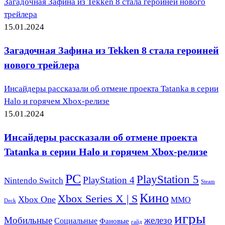
Загадочная Зафина из Tekken 8 стала героиней нового
трейлера
15.01.2024
Загадочная Зафина из Tekken 8 стала героиней
нового трейлера
Инсайдеры рассказали об отмене проекта Tatanka в серии
Halo и горячем Xbox-релизе
15.01.2024
Инсайдеры рассказали об отмене проекта
Tatanka в серии Halo и горячем Xbox-релизе
PC
PlayStation 5
PlayStation 4
Nintendo Switch
Steam
Кино
Xbox Series X | S
Xbox One
ММО
Deck
игры
Мобильные
железо
Социальные
Фановые
гайд