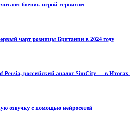
е считают боевик игрой-сервисом
 первый чарт розницы Британии в 2024 году
 of Persia, российский аналог SimCity — в Итогах
кую озвучку с помощью нейросетей