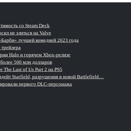
стимость со Steam Deck
сил не злиться на Valve
«Барби» лучшей комедией 2023 года
о трейлера
ерии Halo и горячем Xbox-релизе
более 500 млн долларов
The Last of Us Part 2 на PS5
дейт Starfield, разрушения в новой Battlefield…
нсировали первого DLC-персонажа