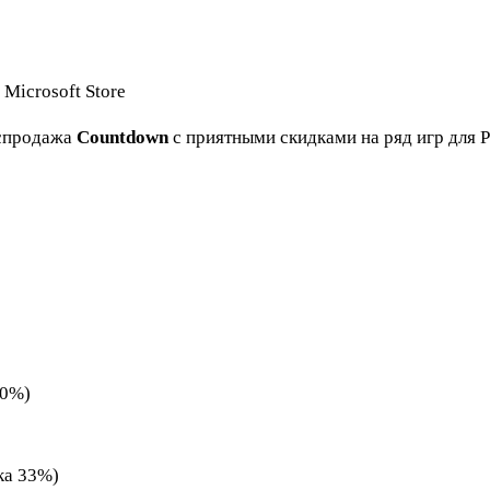
аспродажа
Countdown
с приятными скидками на ряд игр для P
40%)
ка 33%)