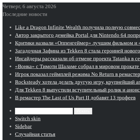
Четверг, 6 августа 2026
Последние новости
Like a Dragon Infinite Wealth получила полную совме
Автор закрытого демейка Portal для Nintendo 64 попро
Критики назвали «Оппенгеймер» лучшим фильмом и 
Загадочная Зафина из Tekken 8 стала героиней новог
Инсайдеры рассказали об отмене проекта Tatanka в с
«Вонка» с Тимоти Шаламе собрал в мировом прокате 
Игрок показал геймплей режима No Return в ремастере 
Rocksteady хотела делать другую игру, крупнейший ап
Для Tekken 8 выпустили вступительный ролик и ано
В ремастер The Last of Us Part II добавят 13 трофеев
Искать
Switch skin
Sidebar
Случайная статья