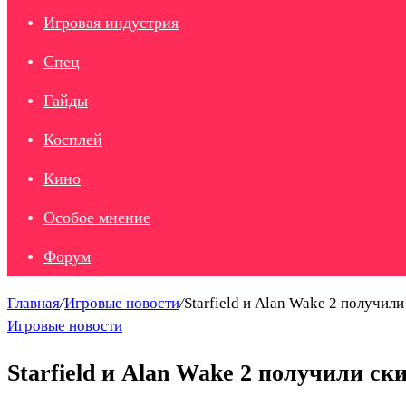
Игровая индустрия
Спец
Гайды
Косплей
Кино
Особое мнение
Форум
Главная
/
Игровые новости
/
Starfield и Alan Wake 2 получили
Игровые новости
Starfield и Alan Wake 2 получили ск