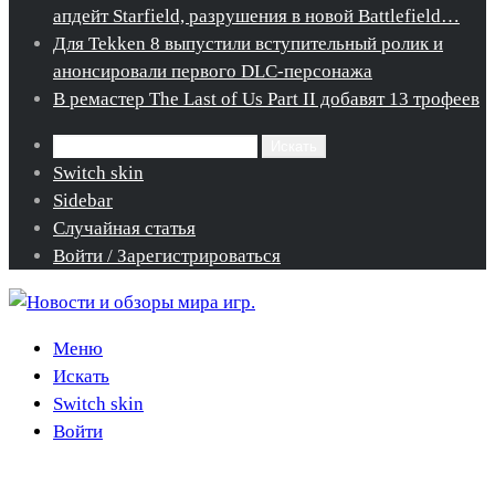
апдейт Starfield, разрушения в новой Battlefield…
Для Tekken 8 выпустили вступительный ролик и
анонсировали первого DLC-персонажа
В ремастер The Last of Us Part II добавят 13 трофеев
Искать
Switch skin
Sidebar
Случайная статья
Войти / Зарегистрироваться
Меню
Искать
Switch skin
Войти