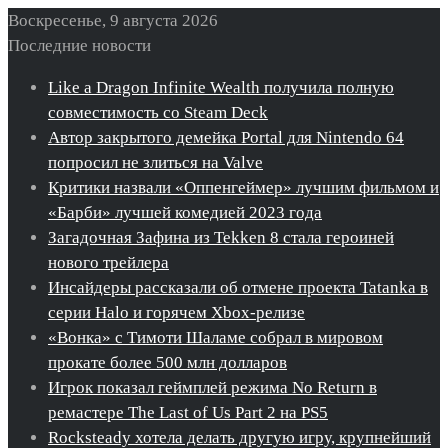
Воскресенье, 9 августа 2026
Последние новости
Like a Dragon Infinite Wealth получила полную
совместимость со Steam Deck
Автор закрытого демейка Portal для Nintendo 64
попросил не злиться на Valve
Критики назвали «Оппенгеймер» лучшим фильмом и
«Барби» лучшей комедией 2023 года
Загадочная Зафина из Tekken 8 стала героиней
нового трейлера
Инсайдеры рассказали об отмене проекта Tatanka в
серии Halo и горячем Xbox-релизе
«Вонка» с Тимоти Шаламе собрал в мировом
прокате более 500 млн долларов
Игрок показал геймплей режима No Return в
ремастере The Last of Us Part 2 на PS5
Rocksteady хотела делать другую игру, крупнейший