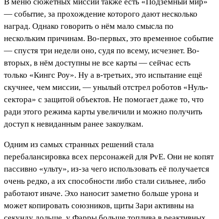
В меню сюжетных миссий также есть «Подземный мир»
— событие, за прохождение которого дают несколько
наград. Однако говорить о нём мало смысла по
нескольким причинам. Во-первых, это временное событие
— спустя три недели оно, судя по всему, исчезнет. Во-
вторых, в нём доступны не все карты — сейчас есть
только «Кингс Роу». Ну а в-третьих, это испытание ещё
скучнее, чем миссии, — унылый отстрел роботов «Нуль-
сектора» с защитой объектов. Не помогает даже то, что
ради этого режима карты увеличили и можно получить
доступ к невиданным ранее закоулкам.
Одним из самых странных решений стала
перебалансировка всех персонажей для PvE. Они не копят
пассивно «ульту», из-за чего использовать её получается
очень редко, а их способности либо стали сильнее, либо
работают иначе. Эхо наносит заметно больше урона и
может копировать союзников, щиты Зари активны на
секунду дольше, у Фарры больше топлива в реактивных