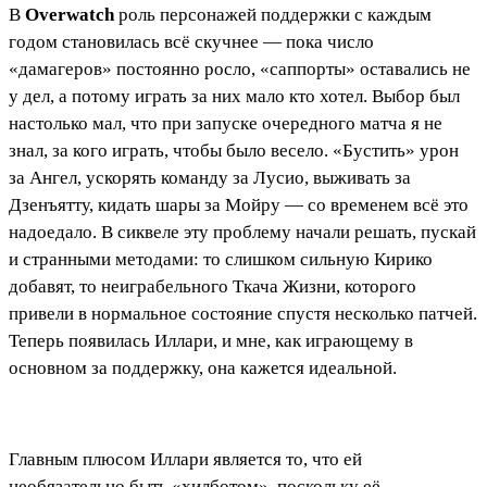
В
Overwatch
роль персонажей поддержки с каждым
годом становилась всё скучнее — пока число
«дамагеров» постоянно росло, «саппорты» оставались не
у дел, а потому играть за них мало кто хотел. Выбор был
настолько мал, что при запуске очередного матча я не
знал, за кого играть, чтобы было весело. «Бустить» урон
за Ангел, ускорять команду за Лусио, выживать за
Дзенъятту, кидать шары за Мойру — со временем всё это
надоедало. В сиквеле эту проблему начали решать, пускай
и странными методами: то слишком сильную Кирико
добавят, то неиграбельного Ткача Жизни, которого
привели в нормальное состояние спустя несколько патчей.
Теперь появилась Иллари, и мне, как играющему в
основном за поддержку, она кажется идеальной.
Главным плюсом Иллари является то, что ей
необязательно быть «хилботом», поскольку её