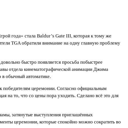
ой года» стала Baldur’s Gate III, которая к тому же
ители TGA обратили внимание на одну главную проблему
не довольно быстро появляется просьба побыстрее
 главы отдела кинематографической анимации Джима
о в обычный автоматике.
 к победителям церемонии. Согласно официальным
я на то, что со цены пора уходить. Сделано всё это для
кламы, затянутые выступления приглашённых
оменты церемонии, которые спокойно можно сократить во