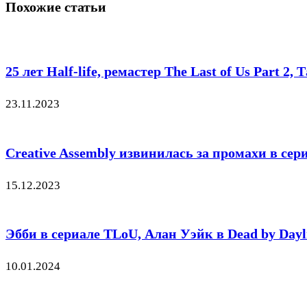
Похожие статьи
25 лет Half-life, ремастер The Last of Us Part 
23.11.2023
Creative Assembly извинилась за промахи в сери
15.12.2023
Эбби в сериале TLoU, Алан Уэйк в Dead by Dayl
10.01.2024