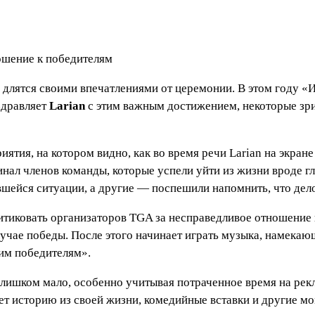
длятся своими впечатлениями от церемонии. В этом году «Игр
здравляет
Larian
с этим важным достижением, некоторые зр
риятия, на котором видно, как во время речи Larian на экра
минал членов команды, которые успели уйти из жизни вроде
ившейся ситуации, а другие — поспешили напомнить, что дел
итиковать организаторов TGA за несправедливое отношение
учае победы. После этого начинает играть музыка, намекающа
им победителям».
 слишком мало, особенно учитывая потраченное время на ре
ет историю из своей жизни, комедийные вставки и другие м