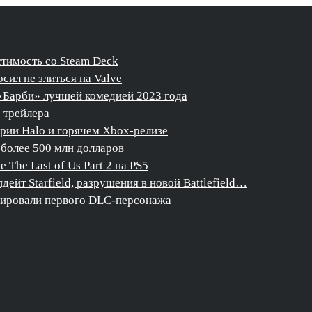
стимость со Steam Deck
сил не злиться на Valve
«Барби» лучшей комедией 2023 года
о трейлера
ерии Halo и горячем Xbox-релизе
более 500 млн долларов
The Last of Us Part 2 на PS5
дейт Starfield, разрушения в новой Battlefield…
нсировали первого DLC-персонажа