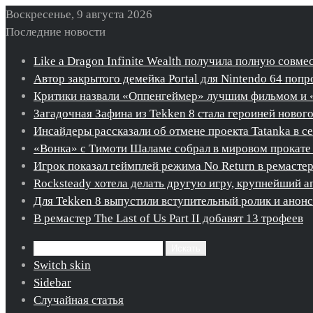
Воскресенье, 9 августа 2026
Последние новости
Like a Dragon Infinite Wealth получила полную совме
Автор закрытого демейка Portal для Nintendo 64 попро
Критики назвали «Оппенгеймер» лучшим фильмом и 
Загадочная Зафина из Tekken 8 стала героиней новог
Инсайдеры рассказали об отмене проекта Tatanka в с
«Вонка» с Тимоти Шаламе собрал в мировом прокате 
Игрок показал геймплей режима No Return в ремастере 
Rocksteady хотела делать другую игру, крупнейший ап
Для Tekken 8 выпустили вступительный ролик и ано
В ремастер The Last of Us Part II добавят 13 трофеев
Искать
Switch skin
Sidebar
Случайная статья