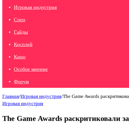
Игровая индустрия
Спец
Гайды
Косплей
Кино
Особое мнение
Форум
Главная
/
Игровая индустрия
/
The Game Awards раскритикова
Игровая индустрия
The Game Awards раскритиковали за