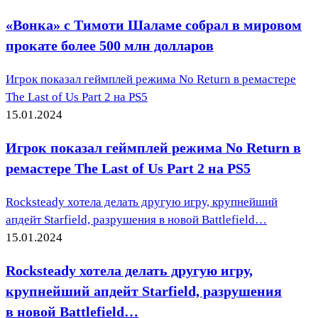
«Вонка» с Тимоти Шаламе собрал в мировом
прокате более 500 млн долларов
Игрок показал геймплей режима No Return в ремастере
The Last of Us Part 2 на PS5
15.01.2024
Игрок показал геймплей режима No Return в
ремастере The Last of Us Part 2 на PS5
Rocksteady хотела делать другую игру, крупнейший
апдейт Starfield, разрушения в новой Battlefield…
15.01.2024
Rocksteady хотела делать другую игру,
крупнейший апдейт Starfield, разрушения
в новой Battlefield…