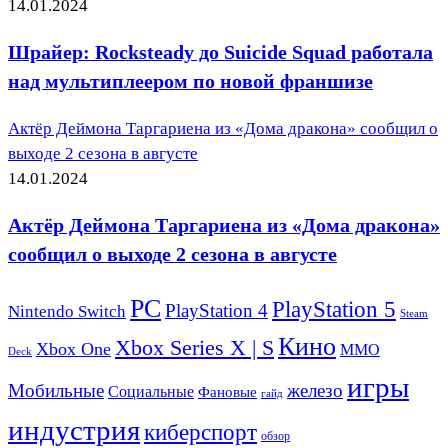
14.01.2024
Шрайер: Rocksteady до Suicide Squad работала
над мультиплеером по новой франшизе
Актёр Деймона Таргариена из «Дома дракона» сообщил о
выходе 2 сезона в августе
14.01.2024
Актёр Деймона Таргариена из «Дома дракона»
сообщил о выходе 2 сезона в августе
PC
PlayStation 5
PlayStation 4
Nintendo Switch
Steam
Кино
Xbox Series X | S
Xbox One
ММО
Deck
игры
Мобильные
железо
Социальные
Фановые
гайд
индустрия
киберспорт
обзор