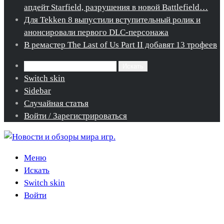
апдейт Starfield, разрушения в новой Battlefield…
Для Tekken 8 выпустили вступительный ролик и
анонсировали первого DLC-персонажа
В ремастер The Last of Us Part II добавят 13 трофеев
Искать
Switch skin
Sidebar
Случайная статья
Войти / Зарегистрироваться
Меню
Искать
Switch skin
Войти