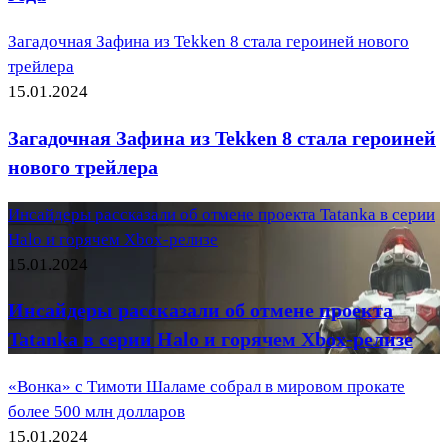
Загадочная Зафина из Tekken 8 стала героиней нового
трейлера
15.01.2024
Загадочная Зафина из Tekken 8 стала героиней
нового трейлера
Инсайдеры рассказали об отмене проекта Tatanka в серии
Halo и горячем Xbox-релизе
15.01.2024
Инсайдеры рассказали об отмене проекта
Tatanka в серии Halo и горячем Xbox-релизе
«Вонка» с Тимоти Шаламе собрал в мировом прокате
более 500 млн долларов
15.01.2024