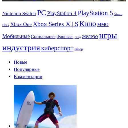
PC
PlayStation 5
PlayStation 4
Nintendo Switch
Steam
Кино
Xbox Series X | S
Xbox One
ММО
Deck
игры
Мобильные
железо
Социальные
Фановые
гайд
индустрия
киберспорт
обзор
Новые
Популярные
Комментарии