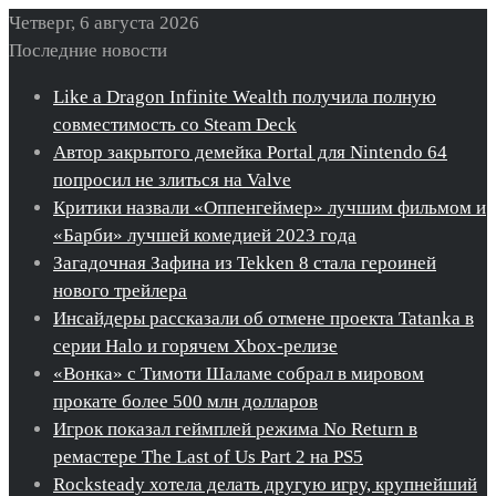
Четверг, 6 августа 2026
Последние новости
Like a Dragon Infinite Wealth получила полную
совместимость со Steam Deck
Автор закрытого демейка Portal для Nintendo 64
попросил не злиться на Valve
Критики назвали «Оппенгеймер» лучшим фильмом и
«Барби» лучшей комедией 2023 года
Загадочная Зафина из Tekken 8 стала героиней
нового трейлера
Инсайдеры рассказали об отмене проекта Tatanka в
серии Halo и горячем Xbox-релизе
«Вонка» с Тимоти Шаламе собрал в мировом
прокате более 500 млн долларов
Игрок показал геймплей режима No Return в
ремастере The Last of Us Part 2 на PS5
Rocksteady хотела делать другую игру, крупнейший