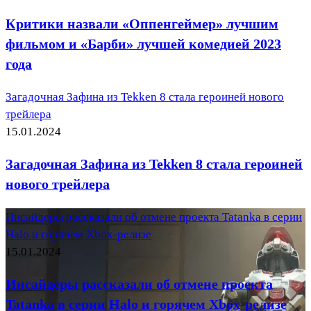
Критики назвали «Оппенгеймер» лучшим
фильмом и «Барби» лучшей комедией 2023
года
Загадочная Зафина из Tekken 8 стала героиней нового
трейлера
15.01.2024
Загадочная Зафина из Tekken 8 стала героиней
нового трейлера
Инсайдеры рассказали об отмене проекта Tatanka в серии
Halo и горячем Xbox-релизе
15.01.2024
Инсайдеры рассказали об отмене проекта
Tatanka в серии Halo и горячем Xbox-релизе