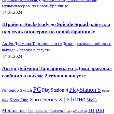
мультиплеером по новой франшизе
14.01.2024
Шрайер: Rocksteady до Suicide Squad работала
над мультиплеером по новой франшизе
Актёр Деймона Таргариена из «Дома дракона» сообщил о
выходе 2 сезона в августе
14.01.2024
Актёр Деймона Таргариена из «Дома дракона»
сообщил о выходе 2 сезона в августе
PC
PlayStation 5
PlayStation 4
Nintendo Switch
Steam
Кино
Xbox Series X | S
Xbox One
ММО
Deck
игры
Мобильные
железо
Социальные
Фановые
гайд