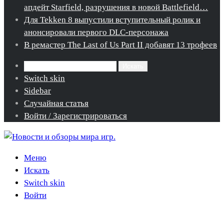
апдейт Starfield, разрушения в новой Battlefield…
Для Tekken 8 выпустили вступительный ролик и
анонсировали первого DLC-персонажа
В ремастер The Last of Us Part II добавят 13 трофеев
Искать
Switch skin
Sidebar
Случайная статья
Войти / Зарегистрироваться
Меню
Искать
Switch skin
Войти