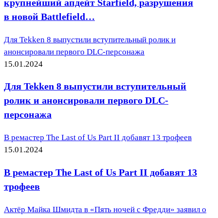
крупнейший апдейт Starfield, разрушения
в новой Battlefield…
Для Tekken 8 выпустили вступительный ролик и
анонсировали первого DLC-персонажа
15.01.2024
Для Tekken 8 выпустили вступительный
ролик и анонсировали первого DLC-
персонажа
В ремастер The Last of Us Part II добавят 13 трофеев
15.01.2024
В ремастер The Last of Us Part II добавят 13
трофеев
Актёр Майка Шмидта в «Пять ночей с Фредди» заявил о