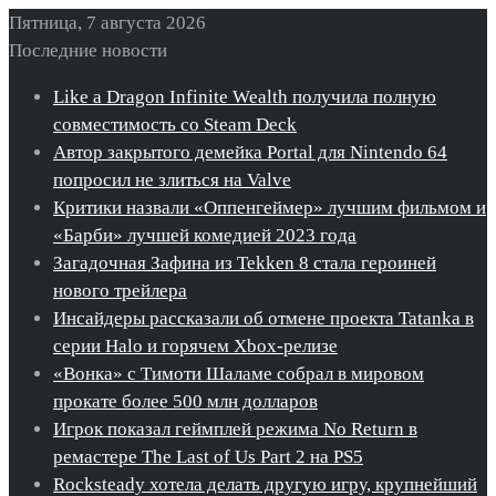
Пятница, 7 августа 2026
Последние новости
Like a Dragon Infinite Wealth получила полную
совместимость со Steam Deck
Автор закрытого демейка Portal для Nintendo 64
попросил не злиться на Valve
Критики назвали «Оппенгеймер» лучшим фильмом и
«Барби» лучшей комедией 2023 года
Загадочная Зафина из Tekken 8 стала героиней
нового трейлера
Инсайдеры рассказали об отмене проекта Tatanka в
серии Halo и горячем Xbox-релизе
«Вонка» с Тимоти Шаламе собрал в мировом
прокате более 500 млн долларов
Игрок показал геймплей режима No Return в
ремастере The Last of Us Part 2 на PS5
Rocksteady хотела делать другую игру, крупнейший