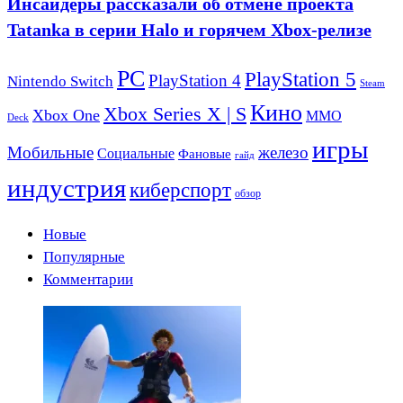
Инсайдеры рассказали об отмене проекта
Tatanka в серии Halo и горячем Xbox-релизе
PC
PlayStation 5
PlayStation 4
Nintendo Switch
Steam
Кино
Xbox Series X | S
Xbox One
ММО
Deck
игры
Мобильные
железо
Социальные
Фановые
гайд
индустрия
киберспорт
обзор
Новые
Популярные
Комментарии