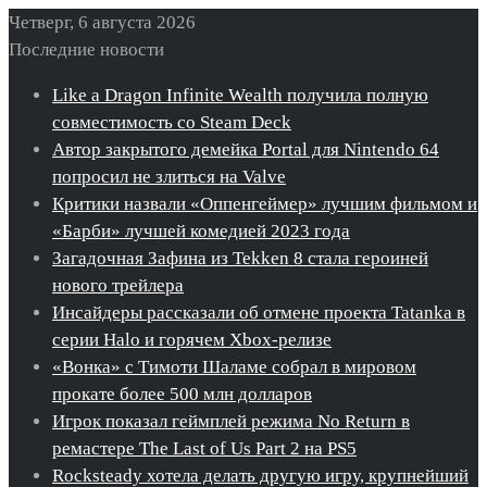
Четверг, 6 августа 2026
Последние новости
Like a Dragon Infinite Wealth получила полную
совместимость со Steam Deck
Автор закрытого демейка Portal для Nintendo 64
попросил не злиться на Valve
Критики назвали «Оппенгеймер» лучшим фильмом и
«Барби» лучшей комедией 2023 года
Загадочная Зафина из Tekken 8 стала героиней
нового трейлера
Инсайдеры рассказали об отмене проекта Tatanka в
серии Halo и горячем Xbox-релизе
«Вонка» с Тимоти Шаламе собрал в мировом
прокате более 500 млн долларов
Игрок показал геймплей режима No Return в
ремастере The Last of Us Part 2 на PS5
Rocksteady хотела делать другую игру, крупнейший