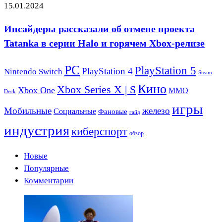
15.01.2024
Инсайдеры рассказали об отмене проекта
Tatanka в серии Halo и горячем Xbox-релизе
PC
PlayStation 5
PlayStation 4
Nintendo Switch
Steam
Кино
Xbox Series X | S
Xbox One
ММО
Deck
игры
Мобильные
железо
Социальные
Фановые
гайд
индустрия
киберспорт
обзор
Новые
Популярные
Комментарии