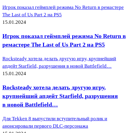
Игрок показал геймплей режима No Return в ремастере
The Last of Us Part 2 на PS5
15.01.2024
Игрок показал геймплей режима No Return в
ремастере The Last of Us Part 2 на PS5
Rocksteady хотела делать другую игру, крупнейший
апдейт Starfield, разрушения в новой Battlefield…
15.01.2024
Rocksteady хотела делать другую игру,
крупнейший апдейт Starfield, разрушения
в новой Battlefield…
Для Tekken 8 выпустили вступительный ролик и
анонсировали первого DLC-персонажа