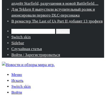
апдейт Starfield, разрушения в новой Battlefield…
Для Tekken 8 выпустили вступительный ролик и
анонсировали первого DLC-персонажа
В ремастер The Last of Us Part II добавят 13 трофеев
Искать
Switch skin
Sidebar
Случайная статья
Войти / Зарегистрироваться
Меню
Искать
Switch skin
Войти