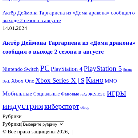
Актёр Деймона Таргариена из «Дома дракона» сообщил о
выходе 2 сезона в августе
14.01.2024
Актёр Деймона Таргариена из «Дома дракона»
сообщил о выходе 2 сезона в августе
PC
PlayStation 5
PlayStation 4
Nintendo Switch
Steam
Кино
Xbox Series X | S
Xbox One
ММО
Deck
игры
Мобильные
железо
Социальные
Фановые
гайд
индустрия
киберспорт
обзор
Рубрики
Рубрики
© Все права защищены 2026, |