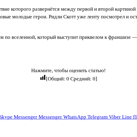
вие которого развернётся между первой и второй картиной 
овые молодые герои. Ридли Скотт уже ленту посмотрел и ост
м по вселенной, который выступит приквелом к франшизе —
Нажмите, чтобы оценить статью!
[Общий:
0
Средний:
0
]
Skype
Messenger
Messenger
WhatsApp
Telegram
Viber
Line
П