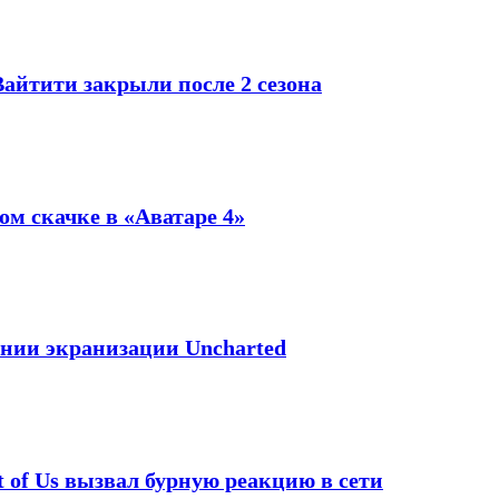
айтити закрыли после 2 сезона
м скачке в «Аватаре 4»
ении экранизации Uncharted
t of Us вызвал бурную реакцию в сети