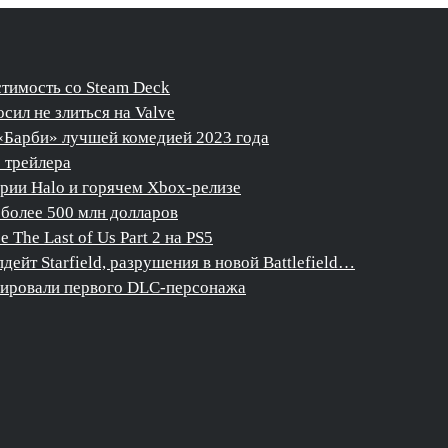
стимость со Steam Deck
сил не злиться на Valve
«Барби» лучшей комедией 2023 года
о трейлера
ерии Halo и горячем Xbox-релизе
более 500 млн долларов
The Last of Us Part 2 на PS5
дейт Starfield, разрушения в новой Battlefield…
нсировали первого DLC-персонажа