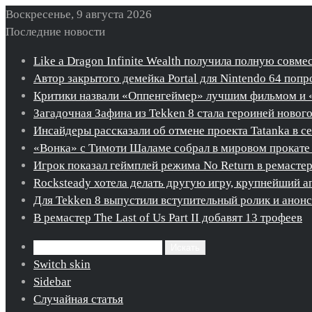
Воскресенье, 9 августа 2026
Последние новости
Like a Dragon Infinite Wealth получила полную совме
Автор закрытого демейка Portal для Nintendo 64 попро
Критики назвали «Оппенгеймер» лучшим фильмом и 
Загадочная Зафина из Tekken 8 стала героиней новог
Инсайдеры рассказали об отмене проекта Tatanka в с
«Вонка» с Тимоти Шаламе собрал в мировом прокате 
Игрок показал геймплей режима No Return в ремастере 
Rocksteady хотела делать другую игру, крупнейший ап
Для Tekken 8 выпустили вступительный ролик и ано
В ремастер The Last of Us Part II добавят 13 трофеев
Искать
Switch skin
Sidebar
Случайная статья