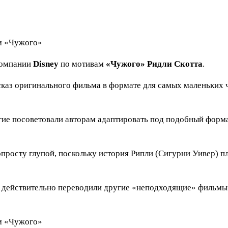
компании
Disney
по мотивам
«Чужого» Ридли Скотта
.
каз оригинального фильма в формате для самых маленьких ч
гие посоветовали авторам адаптировать под подобный фор
просту глупой, поскольку история Рипли (Сигурни Уивер) п
нее действительно переводили другие «неподходящие» фильм