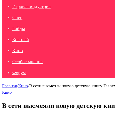
Игровая индустрия
Спец
Гайды
Косплей
Кино
Особое мнение
Форум
Главная
/
Кино
/
В сети высмеяли новую детскую книгу Disn
Кино
В сети высмеяли новую детскую кни