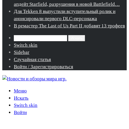
апдейт Starfield, разрушения в новой Battlefield…
Для Tekken 8 выпустили вступительный ролик и
анонсировали первого DLC-персонажа
В ремастер The Last of Us Part II добавят 13 трофеев
Искать
Switch skin
Sidebar
Случайная статья
Войти / Зарегистрироваться
Меню
Искать
Switch skin
Войти