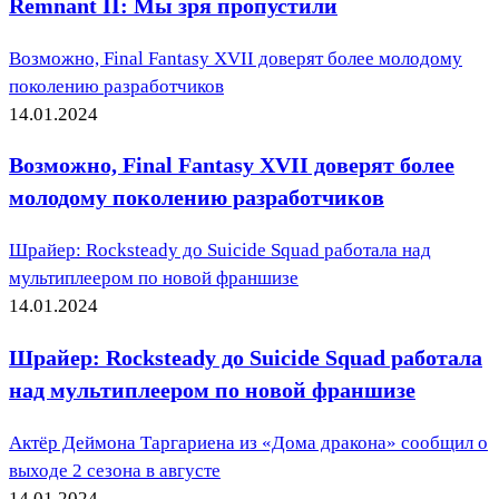
Remnant II: Мы зря пропустили
Возможно, Final Fantasy XVII доверят более молодому
поколению разработчиков
14.01.2024
Возможно, Final Fantasy XVII доверят более
молодому поколению разработчиков
Шрайер: Rocksteady до Suicide Squad работала над
мультиплеером по новой франшизе
14.01.2024
Шрайер: Rocksteady до Suicide Squad работала
над мультиплеером по новой франшизе
Актёр Деймона Таргариена из «Дома дракона» сообщил о
выходе 2 сезона в августе
14.01.2024