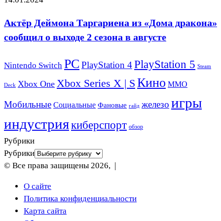
Актёр Деймона Таргариена из «Дома дракона»
сообщил о выходе 2 сезона в августе
PC
PlayStation 5
PlayStation 4
Nintendo Switch
Steam
Кино
Xbox Series X | S
Xbox One
ММО
Deck
игры
Мобильные
железо
Социальные
Фановые
гайд
индустрия
киберспорт
обзор
Рубрики
Рубрики
© Все права защищены 2026, |
О сайте
Политика конфиденциальности
Карта сайта