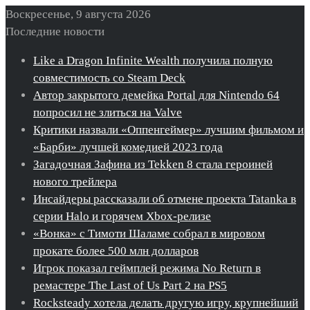
Воскресенье, 9 августа 2026
Последние новости
Like a Dragon Infinite Wealth получила полную
совместимость со Steam Deck
Автор закрытого демейка Portal для Nintendo 64
попросил не злиться на Valve
Критики назвали «Оппенгеймер» лучшим фильмом и
«Барби» лучшей комедией 2023 года
Загадочная Зафина из Tekken 8 стала героиней
нового трейлера
Инсайдеры рассказали об отмене проекта Tatanka в
серии Halo и горячем Xbox-релизе
«Вонка» с Тимоти Шаламе собрал в мировом
прокате более 500 млн долларов
Игрок показал геймплей режима No Return в
ремастере The Last of Us Part 2 на PS5
Rocksteady хотела делать другую игру, крупнейший