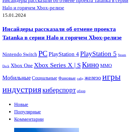
Инсайдеры рассказали об отмене проекта Tatanka в серии
Halo и горячем Xbox-релизе
15.01.2024
Инсайдеры рассказали об отмене проекта
Tatanka в серии Halo и горячем Xbox-релизе
PC
PlayStation 5
PlayStation 4
Nintendo Switch
Steam
Кино
Xbox Series X | S
Xbox One
ММО
Deck
игры
Мобильные
железо
Социальные
Фановые
гайд
индустрия
киберспорт
обзор
Новые
Популярные
Комментарии