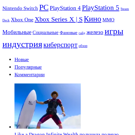
PC
PlayStation 5
PlayStation 4
Nintendo Switch
Steam
Кино
Xbox Series X | S
Xbox One
ММО
Deck
игры
Мобильные
железо
Социальные
Фановые
гайд
индустрия
киберспорт
обзор
Новые
Популярные
Комментарии
Like a Dragon Infinite Wealth получила полную