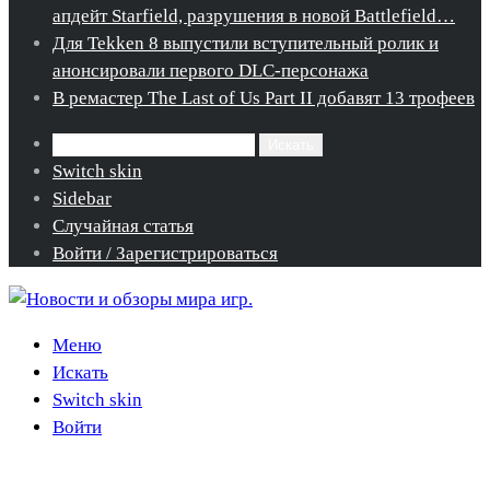
апдейт Starfield, разрушения в новой Battlefield…
Для Tekken 8 выпустили вступительный ролик и
анонсировали первого DLC-персонажа
В ремастер The Last of Us Part II добавят 13 трофеев
Искать
Switch skin
Sidebar
Случайная статья
Войти / Зарегистрироваться
Меню
Искать
Switch skin
Войти