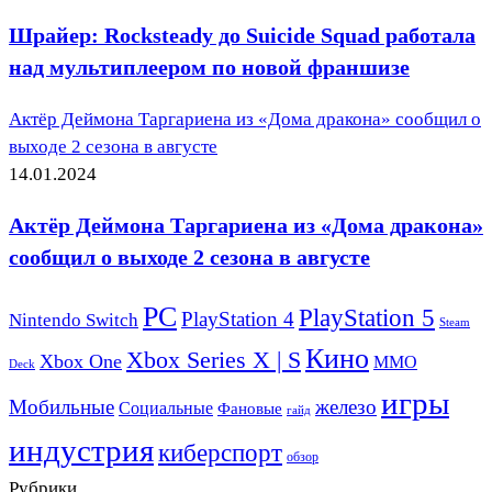
Шрайер: Rocksteady до Suicide Squad работала
над мультиплеером по новой франшизе
Актёр Деймона Таргариена из «Дома дракона» сообщил о
выходе 2 сезона в августе
14.01.2024
Актёр Деймона Таргариена из «Дома дракона»
сообщил о выходе 2 сезона в августе
PC
PlayStation 5
PlayStation 4
Nintendo Switch
Steam
Кино
Xbox Series X | S
Xbox One
ММО
Deck
игры
Мобильные
железо
Социальные
Фановые
гайд
индустрия
киберспорт
обзор
Рубрики