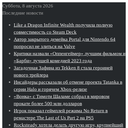
Суббота, 8 августа 2026
Последние новости
Like a Dragon Infinite Wealth получила полную
совместимость со Steam Deck
Автор закрытого демейка Portal для Nintendo 64
попросил не злиться на Valve
Критики назвали «Оппенгеймер» лучшим фильмом и
«Барби» лучшей комедией 2023 года
Загадочная Зафина из Tekken 8 стала героиней
нового трейлера
Инсайдеры рассказали об отмене проекта Tatanka в
серии Halo и горячем Xbox-релизе
«Вонка» с Тимоти Шаламе собрал в мировом
прокате более 500 млн долларов
Игрок показал геймплей режима No Return в
ремастере The Last of Us Part 2 на PS5
Rocksteady хотела делать другую игру, крупнейший