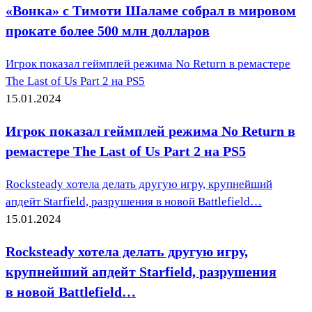
«Вонка» с Тимоти Шаламе собрал в мировом
прокате более 500 млн долларов
Игрок показал геймплей режима No Return в ремастере
The Last of Us Part 2 на PS5
15.01.2024
Игрок показал геймплей режима No Return в
ремастере The Last of Us Part 2 на PS5
Rocksteady хотела делать другую игру, крупнейший
апдейт Starfield, разрушения в новой Battlefield…
15.01.2024
Rocksteady хотела делать другую игру,
крупнейший апдейт Starfield, разрушения
в новой Battlefield…