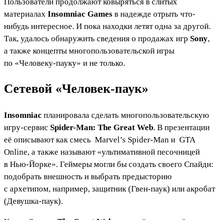
Пользователи продолжают ковыряться в слитых
материалах
Insomniac Games
в надежде отрыть что-
нибудь интересное. И пока находки летят одна за другой.
Так, удалось обнаружить сведения о продажах игр
Sony
,
а также концепты многопользовательской игры
по «Человеку-пауку» и не только.
Сетевой «Человек-паук»
Insomniac
планировала сделать многопользовательскую
игру-сервис
Spider-Man: The Great Web
. В презентации
её описывают как смесь
Marvel’s Spider-Man
и
GTA
Online
, а также называют «ультимативной песочницей
в Нью-Йорке». Геймеры могли бы создать своего Спайди:
подобрать внешность и выбрать предысторию
с архетипом, например, защитник (Гвен-паук) или акробат
(Девушка-паук).