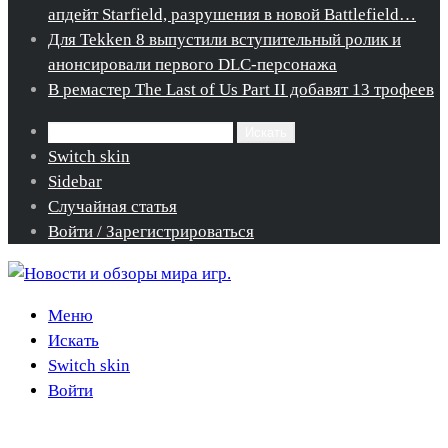
апдейт Starfield, разрушения в новой Battlefield…
Для Tekken 8 выпустили вступительный ролик и
анонсировали первого DLC-персонажа
В ремастер The Last of Us Part II добавят 13 трофеев
Искать
Switch skin
Sidebar
Случайная статья
Войти / Зарегистрироваться
Меню
Искать
Switch skin
Войти