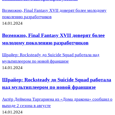
Возможно, Final Fantasy XVII доверят более молодому
поколению разработчиков
14.01.2024
Возможно, Final Fantasy XVII доверят более
молодому поколению разработчиков
Шрайер: Rocksteady до Suicide Squad работала над
мультиплеером по новой франшизе
14.01.2024
Шрайер: Rocksteady до Suicide Squad работала
над мультиплеером по новой франшизе
Актёр Деймона Таргариена из «Дома дракона» сообщил о
выходе 2 сезона в августе
14.01.2024