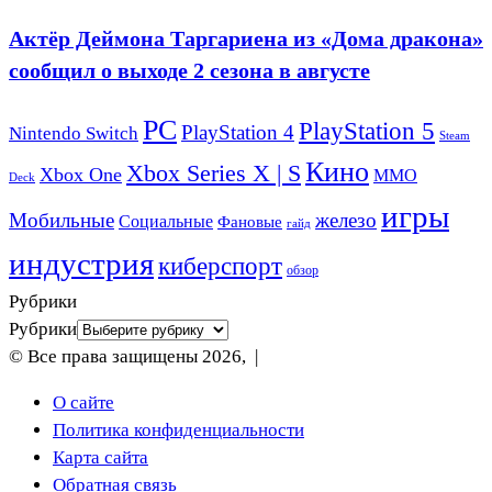
Актёр Деймона Таргариена из «Дома дракона»
сообщил о выходе 2 сезона в августе
PC
PlayStation 5
PlayStation 4
Nintendo Switch
Steam
Кино
Xbox Series X | S
Xbox One
ММО
Deck
игры
Мобильные
железо
Социальные
Фановые
гайд
индустрия
киберспорт
обзор
Рубрики
Рубрики
© Все права защищены 2026, |
О сайте
Политика конфиденциальности
Карта сайта
Обратная связь