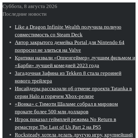
Суббота, 8 августа 2026
Последние новости
Like a Dragon Infinite Wealth получила полную
совместимость со Steam Deck
Автор закрытого демейка Portal для Nintendo 64
попросил не злиться на Valve
Критики назвали «Оппенгеймер» лучшим фильмом и
«Барби» лучшей комедией 2023 года
Загадочная Зафина из Tekken 8 стала героиней
нового трейлера
Инсайдеры рассказали об отмене проекта Tatanka в
серии Halo и горячем Xbox-релизе
«Вонка» с Тимоти Шаламе собрал в мировом
прокате более 500 млн долларов
Игрок показал геймплей режима No Return в
ремастере The Last of Us Part 2 на PS5
Rocksteady хотела делать другую игру, крупнейший