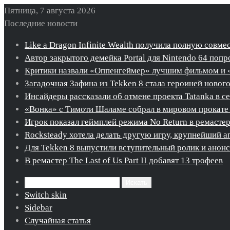
Пятница, 7 августа 2026
Последние новости
Like a Dragon Infinite Wealth получила полную совме
Автор закрытого демейка Portal для Nintendo 64 попро
Критики назвали «Оппенгеймер» лучшим фильмом и 
Загадочная Зафина из Tekken 8 стала героиней новог
Инсайдеры рассказали об отмене проекта Tatanka в с
«Вонка» с Тимоти Шаламе собрал в мировом прокате 
Игрок показал геймплей режима No Return в ремастере 
Rocksteady хотела делать другую игру, крупнейший ап
Для Tekken 8 выпустили вступительный ролик и ано
В ремастер The Last of Us Part II добавят 13 трофеев
Искать
Switch skin
Sidebar
Случайная статья