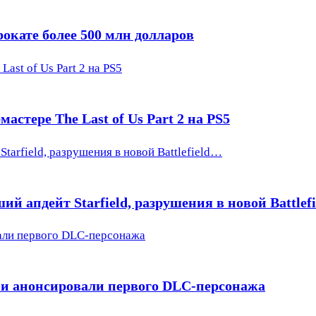
окате более 500 млн долларов
ast of Us Part 2 на PS5
астере The Last of Us Part 2 на PS5
tarfield, разрушения в новой Battlefield…
ий апдейт Starfield, разрушения в новой Battlef
вали первого DLC-персонажа
 и анонсировали первого DLC-персонажа