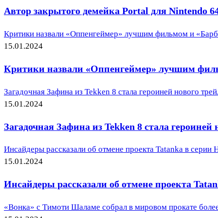
Автор закрытого демейка Portal для Nintendo 64
Критики назвали «Оппенгеймер» лучшим фильмом и «Барб
15.01.2024
Критики назвали «Оппенгеймер» лучшим фильм
Загадочная Зафина из Tekken 8 стала героиней нового трей
15.01.2024
Загадочная Зафина из Tekken 8 стала героиней 
Инсайдеры рассказали об отмене проекта Tatanka в серии 
15.01.2024
Инсайдеры рассказали об отмене проекта Tatan
«Вонка» с Тимоти Шаламе собрал в мировом прокате более