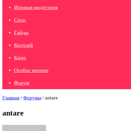
Игровая индустрия
Спец
Гайды
Косплей
Кино
Особое мнение
Форум
Главная
/
Форумы
/
antare
antare