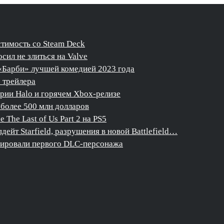
стимость со Steam Deck
сил не злиться на Valve
«Барби» лучшей комедией 2023 года
о трейлера
ерии Halo и горячем Xbox-релизе
более 500 млн долларов
The Last of Us Part 2 на PS5
дейт Starfield, разрушения в новой Battlefield…
нсировали первого DLC-персонажа