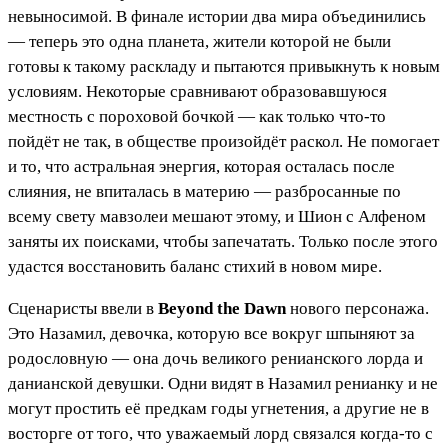
невыносимой. В финале истории два мира объединились
— теперь это одна планета, жители которой не были
готовы к такому раскладу и пытаются привыкнуть к новым
условиям. Некоторые сравнивают образовавшуюся
местность с пороховой бочкой — как только что-то
пойдёт не так, в обществе произойдёт раскол. Не помогает
и то, что астральная энергия, которая осталась после
слияния, не впиталась в материю — разбросанные по
всему свету мавзолеи мешают этому, и Шион с Алфеном
заняты их поисками, чтобы запечатать. Только после этого
удастся восстановить баланс стихий в новом мире.
Сценаристы ввели в
Beyond the Dawn
нового персонажа.
Это Назамил, девочка, которую все вокруг шпыняют за
родословную — она дочь великого ренианского лорда и
данианской девушки. Одни видят в Назамил ренианку и не
могут простить её предкам годы угнетения, а другие не в
восторге от того, что уважаемый лорд связался когда-то с