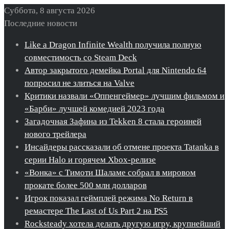
Суббота, 8 августа 2026
Последние новости
Like a Dragon Infinite Wealth получила полную
совместимость со Steam Deck
Автор закрытого демейка Portal для Nintendo 64
попросил не злиться на Valve
Критики назвали «Оппенгеймер» лучшим фильмом и
«Барби» лучшей комедией 2023 года
Загадочная Зафина из Tekken 8 стала героиней
нового трейлера
Инсайдеры рассказали об отмене проекта Tatanka в
серии Halo и горячем Xbox-релизе
«Вонка» с Тимоти Шаламе собрал в мировом
прокате более 500 млн долларов
Игрок показал геймплей режима No Return в
ремастере The Last of Us Part 2 на PS5
Rocksteady хотела делать другую игру, крупнейший