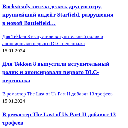
Rocksteady хотела делать другую игру,
крупнейший апдейт Starfield, разрушения
в новой Battlefield…
Для Tekken 8 выпустили вступительный ролик и
анонсировали первого DLC-персонажа
15.01.2024
Для Tekken 8 выпустили вступительный
ролик и анонсировали первого DLC-
персонажа
В ремастер The Last of Us Part II добавят 13 трофеев
15.01.2024
В ремастер The Last of Us Part II добавят 13
трофеев