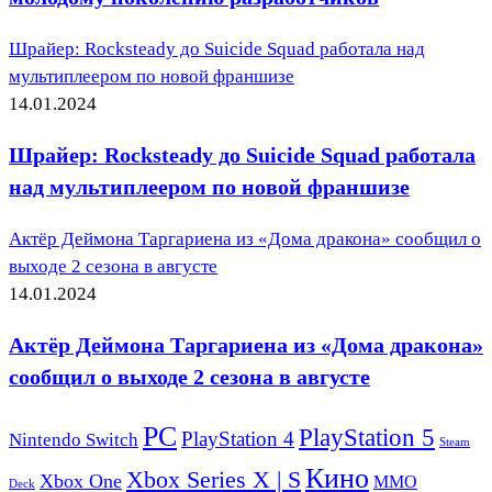
Шрайер: Rocksteady до Suicide Squad работала над
мультиплеером по новой франшизе
14.01.2024
Шрайер: Rocksteady до Suicide Squad работала
над мультиплеером по новой франшизе
Актёр Деймона Таргариена из «Дома дракона» сообщил о
выходе 2 сезона в августе
14.01.2024
Актёр Деймона Таргариена из «Дома дракона»
сообщил о выходе 2 сезона в августе
PC
PlayStation 5
PlayStation 4
Nintendo Switch
Steam
Кино
Xbox Series X | S
Xbox One
ММО
Deck