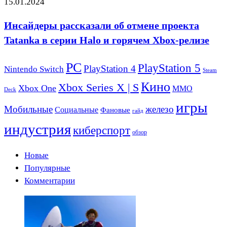
15.01.2024
Инсайдеры рассказали об отмене проекта
Tatanka в серии Halo и горячем Xbox-релизе
PC
PlayStation 5
PlayStation 4
Nintendo Switch
Steam
Кино
Xbox Series X | S
Xbox One
ММО
Deck
игры
Мобильные
железо
Социальные
Фановые
гайд
индустрия
киберспорт
обзор
Новые
Популярные
Комментарии