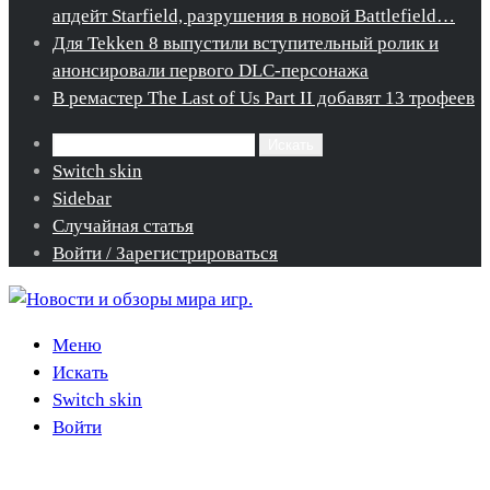
апдейт Starfield, разрушения в новой Battlefield…
Для Tekken 8 выпустили вступительный ролик и
анонсировали первого DLC-персонажа
В ремастер The Last of Us Part II добавят 13 трофеев
Искать
Switch skin
Sidebar
Случайная статья
Войти / Зарегистрироваться
Меню
Искать
Switch skin
Войти